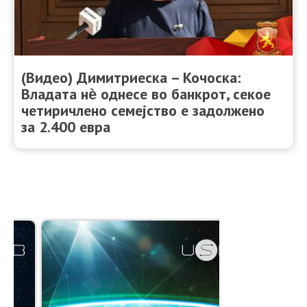
(Видео) Димитриеска – Кочоска:
Владата нѐ однесе во банкрот, секое
четиричлено семејство е задолжено
за 2.400 евра