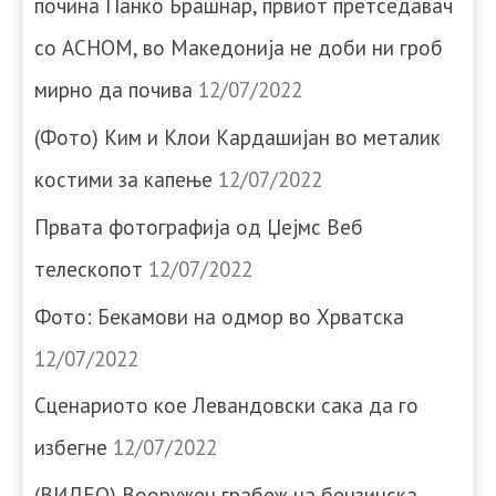
почина Панко Брашнар, првиот претседавач
со АСНОМ, во Македонија не доби ни гроб
мирно да почива
12/07/2022
(Фото) Ким и Клои Кардашијан во металик
костими за капење
12/07/2022
Првата фотографија од Џејмс Веб
телескопот
12/07/2022
Фото: Бекамови на одмор во Хрватска
12/07/2022
Сценариото кое Левандовски сака да го
избегне
12/07/2022
(ВИДЕО) Вооружен грабеж на бензинска