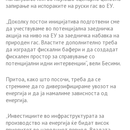
запирање на испораките на руски гас во ЕУ.
„Доколку постои иницијатива подготвени сме
да учествуваме во потенцијална заедничка
акција на ниво на ЕУ за заедничка набавка на
природен гас. Властите дополнително треба
да изградат фискални бафери и да создадат
фискален простор за справување со
потенцијални идни интервенции“, вели Бесими.
Притоа, како што посочи, треба да се
стремиме да го диверзифицираме увозот на
енергија и да ја намалиме зависноста од
енергија.
„Инвестициите во инфраструктурата за
производство на енергија ќе бидат висок
приоритет во наредниот период. Владата,