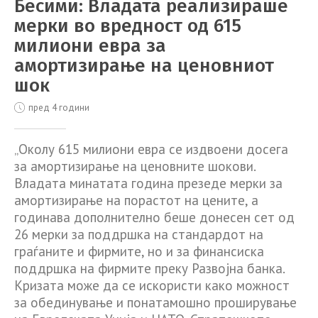
Бесими: Владата реализираше
мерки во вредност од 615
милиони евра за
амортизирање на ценовниот
шок
пред 4 години
„Околу 615 милиони евра се издвоени досега
за амортизирање на ценовните шокови.
Владата минатата година презеде мерки за
амортизирање на порастот на цените, а
годинава дополнително беше донесен сет од
26 мерки за поддршка на стандардот на
граѓаните и фирмите, но и за финансиска
поддршка на фирмите преку Развојна банка.
Кризата може да се искористи како можност
за обединување и понатамошно проширување