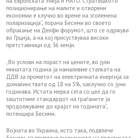
на Европската Унија и НАТО. Стратешкото
позиционирање на малите и отворени
економии е клучно во време на зголемена
поларизација“, порача Бесими во своето
обраќање на Делфи форумот, што се одржува
во Грција, а на кој присуствуваа високи
претставници од 36 земји.
„Во услови на пораст на цените, во јули
минатата година ја намаливме стапката на
ДДВ за прометот на електричната енергија за
домаќинствата од 18 на 5%, заклучно со јуни
годинава. Истата мерка сега со цел да го
заштитиме стандардот на граѓаните ја
продолжуваме до крајот на годината“,
потенцира Бесими.
Војната во Украина, исто така, подвлече
Бесими, го привлече вниманието на политиката