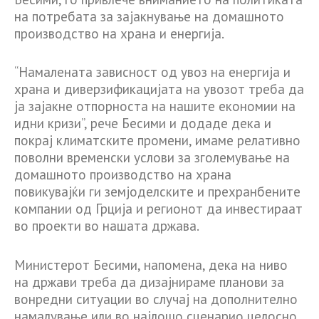
на потребата за зајакнување на домашното
производство на храна и енергија.
“Намалената зависност од увоз на енергија и
храна и диверзификацијата на увозот треба да
ја зајакне отпорноста на нашите економии на
идни кризи”, рече Бесими и додаде дека и
покрај климатските промени, имаме релативно
поволни временски услови за зголемување на
домашното производство на храна
повикувајќи ги земјоделските и прехранбените
компании од Грција и регионот да инвестираат
во проекти во нашата држава.
Министерот Бесими, напомена, дека на ниво
на држави треба да дизајнираме планови за
вонредни ситуации во случај на дополнително
намалување или во најлошо сценарио целосно