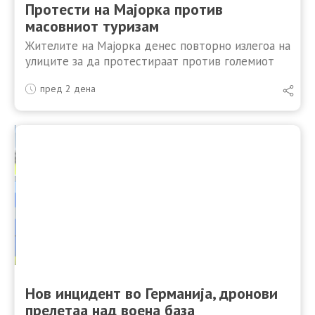
Протести на Мајорка против
масовниот туризам
Жителите на Мајорка денес повторно излегоа на
улиците за да протестираат против големиот
годишен прилив на туристи и кризата со
пред 2 дена
домувањето што произлегува од тоа на
шпанскиот медитерански остров. Две …
Нов инцидент во Германија, дронови
прелетаа над воена база