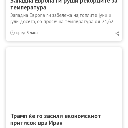
Западна Европа ги руши рекордите за
температура
Западна Европа ги забележа најтоплите јуни и
јули досега, со просечна температура од 21,62
степени Целзиусови. Ова е за 2,79 степени
пред 5 часа
повисоко од просекот за периодот од 1991 до
2020 …
Трамп ќе го засили економскиот
притисок врз Иран