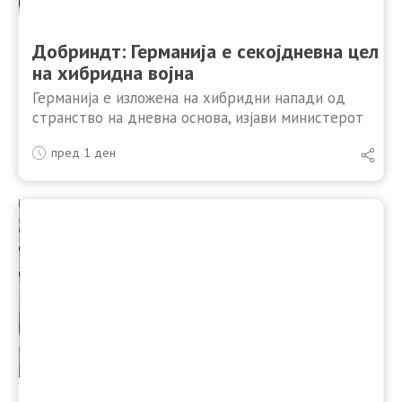
Добриндт: Германија е секојдневна цел
на хибридна војна
Германија е изложена на хибридни напади од
странство на дневна основа, изјави министерот
за внатрешни работи Александар Добриндт по
пред 1 ден
сомнителниот напад со беспилотно летало
наполнето со експлозив на аеродромот Лајпциг/
Хале. …