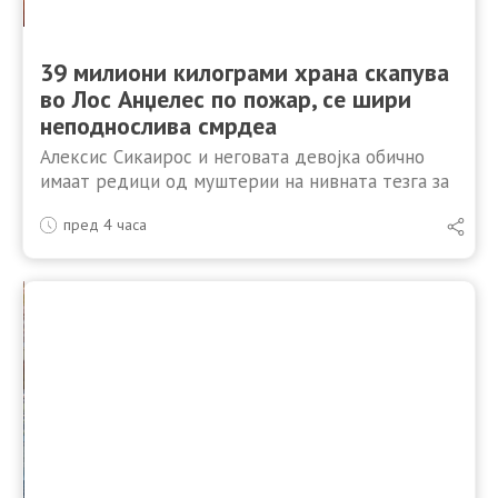
39 милиони килограми храна скапува
во Лос Анџелес по пожар, се шири
неподнослива смрдеа
Алексис Сикаирос и неговата девојка обично
имаат редици од муштерии на нивната тезга за
кафе во Лос Анџелес за пијалоци со вкус на
пред 4 часа
банана или мача, но аголот на улицата …