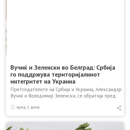
Вучиќ и Зеленски во Белград: Србија
го поддржува територијалниот
интегритет на Украина
Претседателите на Србија и Украина, Александар
Вучиќ и Володимир Зеленски, се обратија пред
медиумите по средбите во Палатата Србија во
пред 2 дена
Белград, каде што украинскиот претседател
престојува во прва официјална посета. …