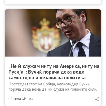
теснец за пловидба, објави „Волстрит …
„Не ѝ служам ниту на Америка, ниту на
Русија“: Вучиќ порача дека води
самостојна и независна политика
Претседателот на Србија, Александар Вучиќ,
порача дека нема да им служи на големите сили,
туку само на Србија бидејќи, како што нагласи,
пред 19 часа
негова работа е да се грижи за земјата …