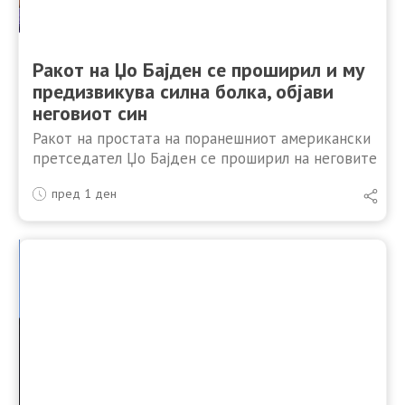
Ракот на Џо Бајден се проширил и му
предизвикува силна болка, објави
неговиот син
Ракот на простата на поранешниот американски
претседател Џо Бајден се проширил на неговите
коски и предизвикува силна болка, изјави
пред 1 ден
неговиот син Хантер Бајден во интервју за Би-
Би-Си. „Ракот се проширил, …