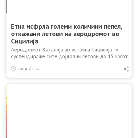
Етна исфрла големи количини пепел,
откажани летови на аеродромот во
Сицилија
Аеродромот Катанија во источна Сицилија ги
суспендираше сите дојдовни летови до 15 часот
во понеделник поради облак од вулканска пепел
пред 2 часа
што се прошири низ воздушниот простор по нова
ерупција на …