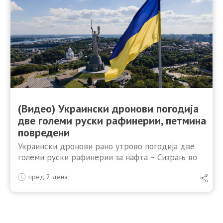
(Видео) Украински дронови погодија
две големи руски рафинерии, петмина
повредени
Украински дронови рано утрово погодија две
големи руски рафинерии за нафта – Сизрањ во
Самарската област и Илски во Краснодарскиот
пред 2 дена
крај. Во двата објекта избувнале пожари. Во
рафинеријата во Сизрањ …