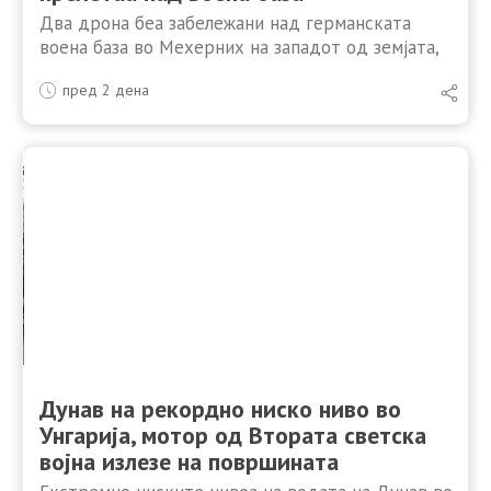
Два дрона беа забележани над германската
воена база во Мехерних на западот од земјата,
објавија германските вооружени сили.
пред 2 дена
Инцидентот се случил само два дена откако на
аеродромот Лајпциг/Хале беше пронајден …
Дунав на рекордно ниско ниво во
Унгарија, мотор од Втората светска
војна излезе на површината