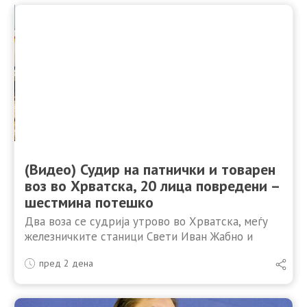
(Видео) Судир на патнички и товарен
воз во Хрватска, 20 лица повредени –
шестмина потешко
Два воза се судрија утрово во Хрватска, меѓу
железничките станици Свети Иван Жабно и
Градец, кај Крижевци. Во судирот учествувале
пред 2 дена
товарен воз на HŽ Cargo и патнички воз на HŽ …