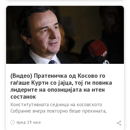
(Видео) Пратеничка од Косово го
гаѓаше Курти со јајца, тој ги повика
лидерите на опозицијата на итен
состанок
Конститутивната седница на косовското
Собрание вчера повторно беше прекината,
откако опозициската пратеничка Тајме Кадријај
пред 19 часа
го гаѓаше со јајца вршителот на должноста