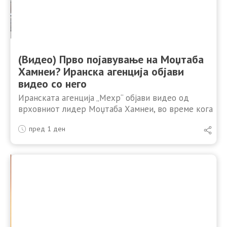
(Видео) Прво појавување на Моџтаба
Хамнеи? Иранска агенција објави
видео со него
Иранската агенција „Мехр“ објави видео од
врховниот лидер Моџтаба Хамнеи, во време кога
се зголемуваат шпекулациите за неговото
пред 1 ден
здравје. Сепак, не е познато кога или каде е
направена снимката. Иранската …