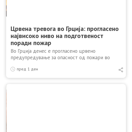
Црвена тревога во Грција: прогласено
највисоко ниво на подготвеност
поради пожар
Во Грција денес е прогласено црвено
предупредување за опасност од пожари во
Атика и бројни други региони, додека
пред 1 ден
надлежните служби го подигнаа нивото на
подготвеност на највисоко ниво. „Во Атика …