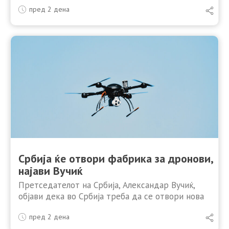
политика кон Техеран и не ги исполнат шесте
пред 2 дена
ирански барања, изјави Мохамад Багер Золгхадр,
секретар …
Србија ќе отвори фабрика за дронови,
најави Вучиќ
Претседателот на Србија, Александар Вучиќ,
објави дека во Србија треба да се отвори нова
фабрика за дронови, кон средината на
пред 2 дена
септември, што ќе се реализира во соработка со