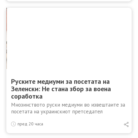
премиер и лидер на Движењето
Самоопределување, Албин Курти. Инцидентот …
Руските медиуми за посетата на
Зеленски: Не стана збор за воена
соработка
Мнозинството руски медиуми во извештаите за
посетата на украинскиот претседател
Володимир Зеленски на Србија ја истакнуваат
пред 20 часа
изјавата на претседателот на Србија, Александар
Вучиќ, дека со Зеленски не разговарал за воена …