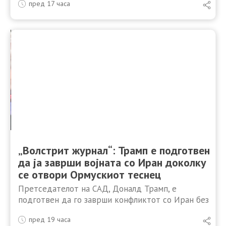
пред 17 часа
поместувањето на годишниот одмор од шпицот
во август кон септември, а позицијата на
Хрватска …
„Волстрит журнал“: Трамп е подготвен
да ја заврши војната со Иран доколку
се отвори Ормускиот теснец
Претседателот на САД, Доналд Трамп, е
подготвен да го заврши конфликтот со Иран без
постигнување нов нуклеарен договор, доколку
пред 19 часа
Техеран целосно повторно го отвори Ормушкиот