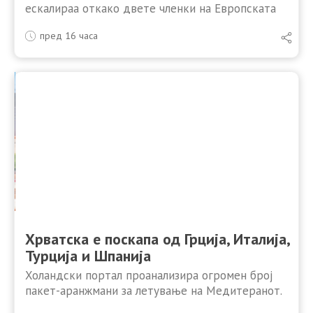
ескалираа откако двете членки на Европската
Унија меѓусебно си воведоа гранични контроли, а
пред 16 часа
последиците од дипломатскиот спор веќе ги
чувствуваат патниците. Италијанскиот министер
за …
Хрватска е поскапа од Грција, Италија,
Турција и Шпанија
Холандски портал проанализира огромен број
пакет-аранжмани за летување на Медитеранот.
Бројките јасно ја покажаа исплатливоста на