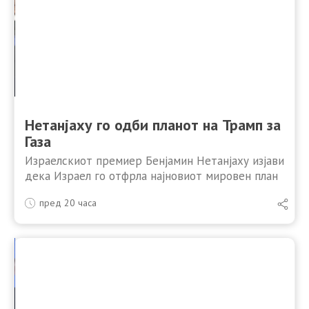
Нетанјаху го одби планoт на Трамп за
Газа
Израелскиот премиер Бенјамин Нетанјаху изјави
дека Израел го отфрла најновиот мировен план
за Газа, поддржан од САД, и бара целосно
пред 20 часа
разоружување на Хамас пред какво било
повлекување на израелските сили. …