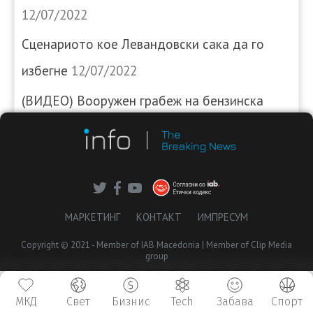
12/07/2022
Сценариото кое Левандовски сака да го
избегне
12/07/2022
(ВИДЕО) Вооружен грабеж на бензинска
пумпа во Кочани
12/07/2022
МАРКЕТИНГ
КОНТАКТ
ИМПРЕСУМ
Copyright © 2021 - Member of IAB Macedonia | Member of Clip Media
group
МКД
Свет
Бизнис
Tech
Забава
Спорт