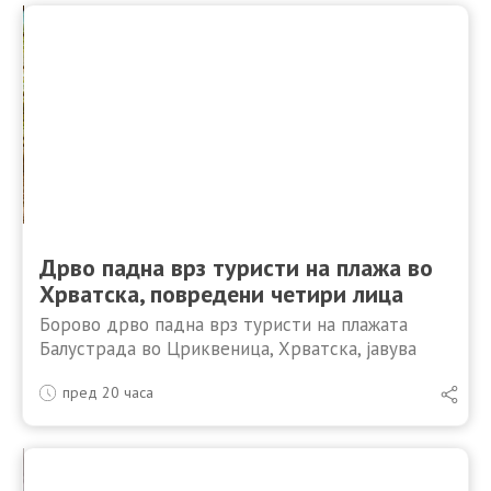
Дрво падна врз туристи на плажа во
Хрватска, повредени четири лица
Борово дрво падна врз туристи на плажата
Балустрада во Цриквеница, Хрватска, јавува
„Вечерњи лист“. Повредени се две деца и две
пред 20 часа
возрасни лица. Според информациите од
надлежните служби, ниту едно од …