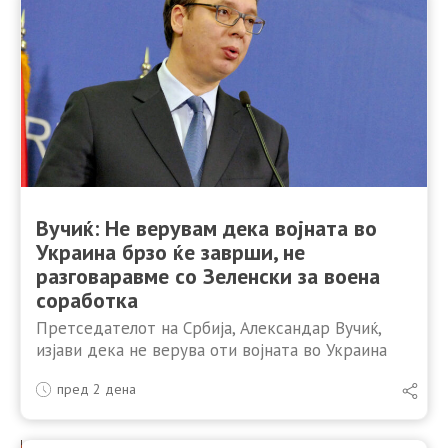
Вучиќ: Не верувам дека војната во
Украина брзо ќе заврши, не
разговаравме со Зеленски за воена
соработка
Претседателот на Србија, Александар Вучиќ,
изјави дека не верува оти војната во Украина
брзо ќе заврши. Одговарајќи на новинарски
пред 2 дена
прашања по средбата со украинскиот
претседател Володимир Зеленски во Белград,
Вучиќ …