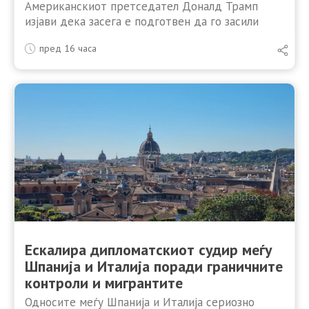
Американскиот претседател Доналд Трамп
изјави дека засега е подготвен да го засили
економскиот притисок врз Иран, наместо да
пред 16 часа
нареди нова голема воена офанзива. Тој рече
дека преговорите меѓу Вашингтон и …
Ескалира дипломатскиот судир меѓу
Шпанија и Италија поради граничните
контроли и мигрантите
Односите меѓу Шпанија и Италија сериозно