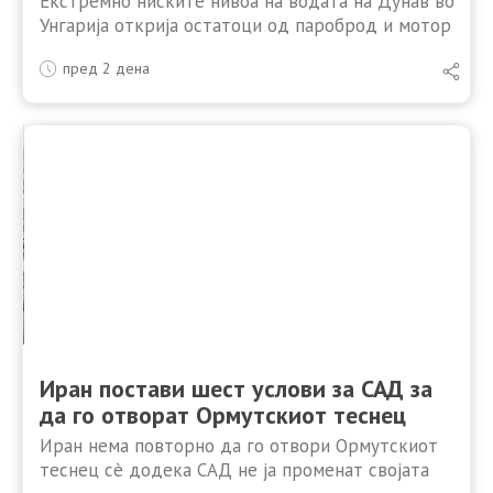
Екстремно ниските нивоа на водата на Дунав во
Унгарија открија остатоци од пароброд и мотор
од Втората светска војна. Продолжената суша и
пред 2 дена
високите температури го спуштија Дунав на
исклучително ниско …
Иран постави шест услови за САД за
да го отворат Ормутскиот теснец
Иран нема повторно да го отвори Ормутскиот
теснец сè додека САД не ја променат својата