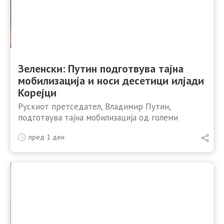
Зеленски: Путин подготвува тајна
мобилизација и носи десетици илјади
Корејци
Рускиот претседател, Владимир Путин,
подготвува тајна мобилизација од големи
размери и планира да распореди десетици
пред 1 ден
илјади севернокорејски војници на руска
територија, предупреди украинскиот
претседател, Володимир Зеленски. Зеленски рече
дека Путин …