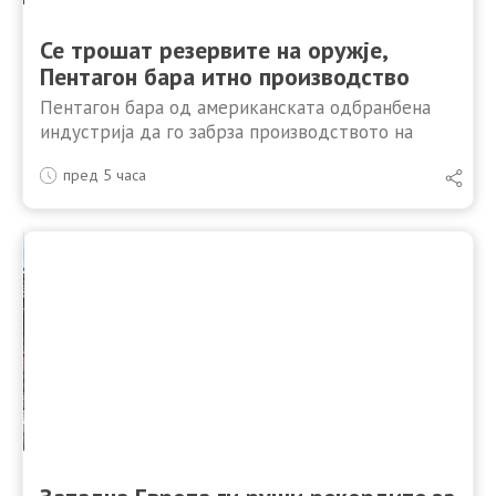
Се трошат резервите на оружје,
Пентагон бара итно производство
Пентагон бара од американската одбранбена
индустрија да го забрза производството на
оружје за да ги надополни залихите на муниција
пред 5 часа
што се исцрпени, делумно поради конфликтот со
Иран. Портпаролот на Пентагон, …