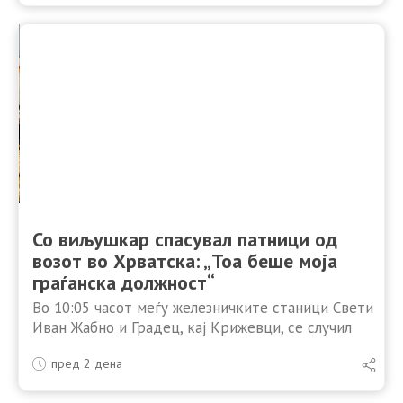
Израел. „Србија …
Со виљушкар спасувал патници од
возот во Хрватска: „Тоа беше моја
граѓанска должност“
Во 10:05 часот меѓу железничките станици Свети
Иван Жабно и Градец, кај Крижевци, се случил
судир на товарен воз на ХЖ Карго и патнички воз
пред 2 дена
на ХЖ Патнички превоз. Шест …