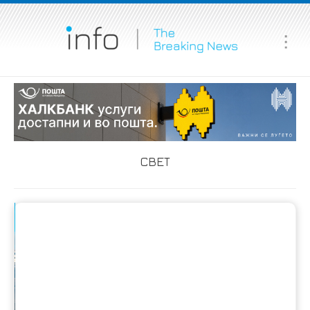
Ma
Me
СВЕТ