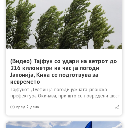
(Видео) Тајфун со удари на ветрот до
216 километри на час ја погоди
Јапонија, Кина се подготвува за
невремето
Тајфунот Делфин ја погоди јужната јапонска
префектура Окинава, при што се повредени шест
лица, а повеќе од 50.000 објекти останаа без
пред 2 дена
електрична енергија. Кина во меѓувреме затвори
пристаништа и го …