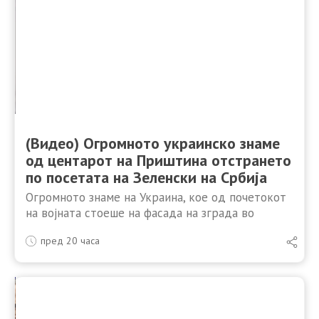
(Видео) Огромното украинско знаме
од центарот на Приштина отстрането
по посетата на Зеленски на Србија
Огромното знаме на Украина, кое од почетокот
на војната стоеше на фасада на зграда во
центарот на Приштина, денеска демонстративно
пред 20 часа
е отстрането поради гневот на Албанците
предизвикан од посетата на …