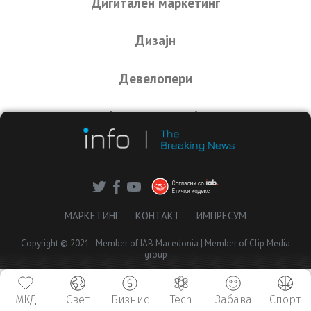
Дигитален маркетинг
Дизајн
Девелопери
Администрација
Управител
Member of
Clip Media Group
МАРКЕТИНГ
КОНТАКТ
ИМПРЕСУМ
Copyright © 2021 - Member of IAB Macedonia | Member of Clip Media
group
МКД
Свет
Бизнис
Tech
Забава
Спорт