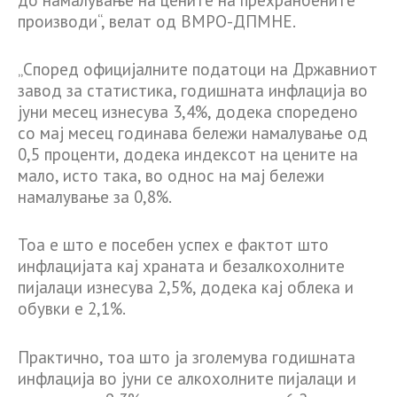
производи“, велат од ВМРО-ДПМНЕ.
„Според официјалните податоци на Државниот
завод за статистика, годишната инфлација во
јуни месец изнесува 3,4%, додека споредено
со мај месец годинава бележи намалување од
0,5 проценти, додека индексот на цените на
мало, исто така, во однос на мај бележи
намалување за 0,8%.
Тоа е што е посебен успех е фактот што
инфлацијата кај храната и безалкохолните
пијалаци изнесува 2,5%, додека кај облека и
обувки е 2,1%.
Практично, тоа што ја зголемува годишната
инфлација во јуни се алкохолните пијалаци и