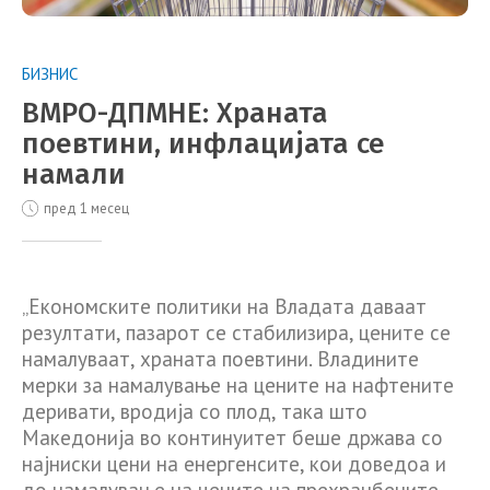
БИЗНИС
ВМРО-ДПМНЕ: Храната
поевтини, инфлацијата се
намали
пред 1 месец
„Економските политики на Владата даваат
резултати, пазарот се стабилизира, цените се
намалуваат, храната поевтини. Владините
мерки за намалување на цените на нафтените
деривати, вродија со плод, така што
Македонија во континуитет беше држава со
најниски цени на енергенсите, кои доведоа и
до намалување на цените на прехранбените