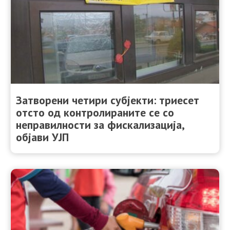
Затворени четири субјекти: триесет
отсто од контролираните се со
неправилности за фискализација,
објави УЈП