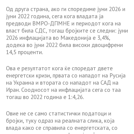
Од друга страна, ако ги споредиме јуни 2026 и
јуни 2022 година, сега кога владата ја
предводи ВМРО-ДПМНЕ и периодот кога на
власт била СДС, тогаш бројките се следни: јуни
2026 инфлацијата во Македонија е 3,4%,
додека во јуни 2022 била високи двоцифрени
14,5 проценти.
Ова е резултатот кога ќе споредат двете
енергетски кризи, првата со нападот на Русија
на Украина и втората со нападот на САД на
Иран. Соодносот на инфлацијата сега со таа
тогаш во 2022 година е 1:4,26.
Овие не се само статистички податоци и
бројки, туку одраз на реалната слика, која
влада како се справила со енергетската, со