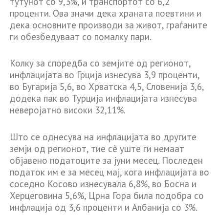
тутунот со 9,3%, и транспортот со 6,2
проценти. Ова значи дека храната поевтини и
дека основните производи за живот, граѓаните
ги обезбедуваат со помалку пари.
Колку за споредба со земјите од регионот,
инфлацијата во Грција изнесува 3,9 проценти,
во Бугарија 5,6, во Хрватска 4,5, Словенија 3,6,
додека пак во Турција инфлацијата изнесува
неверојатно високи 32,11%.
Што се однесува на инфлацијата во другите
земји од регионот, тие сè уште ги немаат
објавено податоците за јуни месец. Последен
податок им е за месец мај, кога инфлацијата во
соседно Косово изнесувала 6,8%, во Босна и
Херцеговина 5,6%, Црна Гора била подобра со
инфлација од 3,6 проценти и Албанија со 3%.