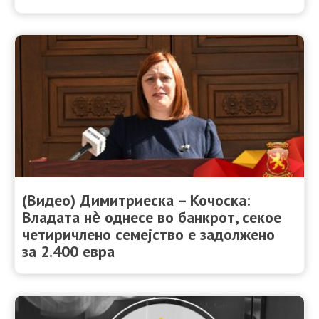
(Видео) Димитриеска – Кочоска:
Владата нѐ однесе во банкрот, секое
четиричлено семејство е задолжено
за 2.400 евра