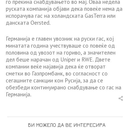
го прекина снабдувањето во мај. Оваа недела
руската компанија објави дека повеќе нема да
испорачува гас на холандската GasTerra или
данската Oersted.
Германија е главен увозник на руски гас, кој
минатата година учествуваше со повеќе од
половина од увозот на гориво, а значителен
дел беше нарачан од Uniper и RWE. Двете
компании веќе најавија дека ќе отворат
сметки во Газпромбанк, во согласност со
сегашните санкции кон Русија, за да се
обезбеди континуирано снабдување со гас на
Германија.
БИ МОЖЕЛО ДА ВЕ ИНТЕРЕСИРА