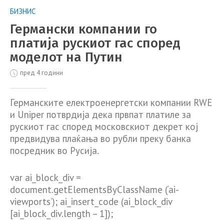
БИЗНИС
Германски компании го
платија рускиот гас според
моделот на Путин
пред 4 години
Германските електроенергетски компании RWE
и Uniper потврдија дека првпат платиле за
рускиот гас според московскиот декрет кој
предвидува плаќања во рубли преку банка
посредник во Русија.
var ai_block_div =
document.getElementsByClassName (‘ai-
viewports’); ai_insert_code (ai_block_div
[ai_block_div.length – 1]);