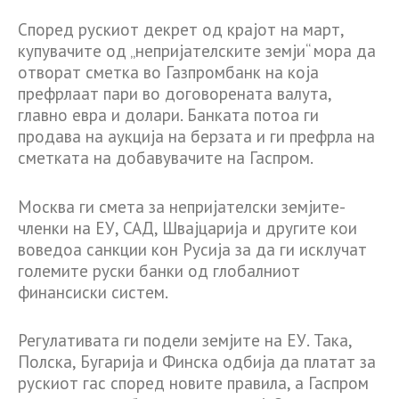
Според рускиот декрет од крајот на март,
купувачите од „непријателските земји“ мора да
отворат сметка во Газпромбанк на која
префрлаат пари во договорената валута,
главно евра и долари. Банката потоа ги
продава на аукција на берзата и ги префрла на
сметката на добавувачите на Гаспром.
Москва ги смета за непријателски земјите-
членки на ЕУ, САД, Швајцарија и другите кои
воведоа санкции кон Русија за да ги исклучат
големите руски банки од глобалниот
финансиски систем.
Регулативата ги подели земјите на ЕУ. Така,
Полска, Бугарија и Финска одбија да платат за
рускиот гас според новите правила, а Гаспром