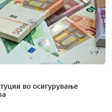
итуции во осигурување
ра