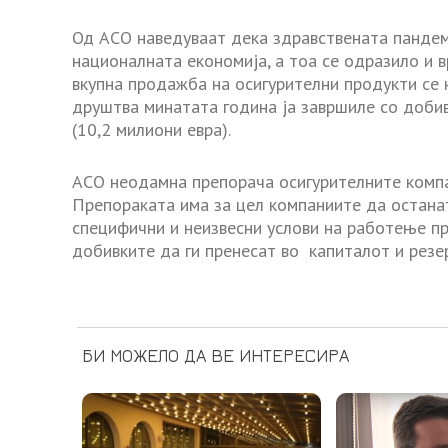
Од АСО наведуваат дека здравствената пандеми
националната економија, а тоа се одразило и 
вкупна продажба на осигурителни продукти се н
друштва минатата година ја завршиле со добив
(10,2 милиони евра).
АСО неодамна препорача осигурителните компа
Препораката има за цел компаниите да остана
специфични и неизвесни услови на работење пр
добивките да ги пренесат во капиталот и резе
БИ МОЖЕЛО ДА ВЕ ИНТЕРЕСИРА