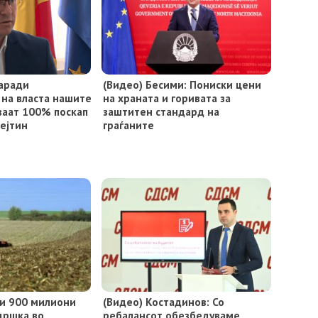
Заради
(Видео) Бесими: Пониски цени
 на власта нашите
на храната и горивата за
ваат 100% поскап
заштитен стандард на
зејтин
граѓаните
и 900 милиони
(Видео) Костадинов: Со
дршка во
ребалансот обезбедуваме