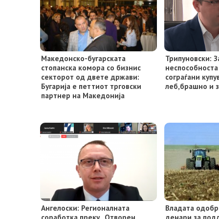
Македонско-бугарската
Трипуновски: 
стопанска комора со бизнис
неспособноста
секторот од двете држави:
сограѓани купу
Бугарија е петтиот трговски
леб,брашно и 
партнер на Македонија
Ангелоски: Регионалната
Владата одобр
соработка преку „Отворен
денари за под