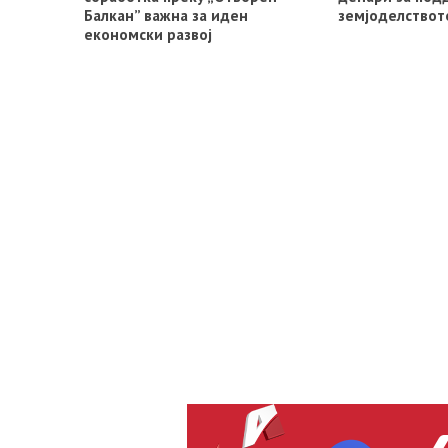
Балкан” важна за иден
земјоделствот
економски развој