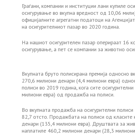
Граѓани, компании и институции лани купиле ос
осигурување во вкупна вредност од 10,06 мили
официјалните агрегатни податоци на Агенцијата
на осигурителниот пазар во 2020 година.
На нашиот осигурителен пазар оперираат 16 к
осигурување, а пет се компании за животно оси
Вкупната бруто полисирана премија односно вк
270,6 милиони денари (4,4 милиони евра) одно
полиси во 2019 година, кога сите осигурителн
милиони евра) од продажба на полиси.
Во вкупната продажба на осигурителни полиси
82,7 отсто. Продажбата на полиси од класите 
денари (135,4 милиони евра). Друштвата за жи
наплатиле
460,2
милиони денари (28,3 милиони