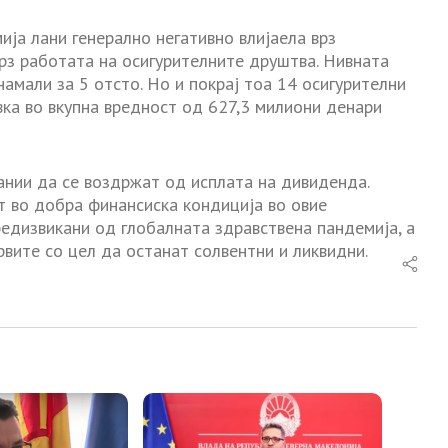
ја лани генерално негативно влијаела врз
врз работата на осигурителните друштва. Нивната
амали за 5 отсто. Но и покрај тоа 14 осигурителни
ка во вкупна вредност од 627,3 милиони денари
нии да се воздржат од исплата на дивиденда.
т во добра финансиска кондиција во овие
едизвикани од глобалната здравствена пандемија, а
рвите со цел да останат солвентни и ликвидни.