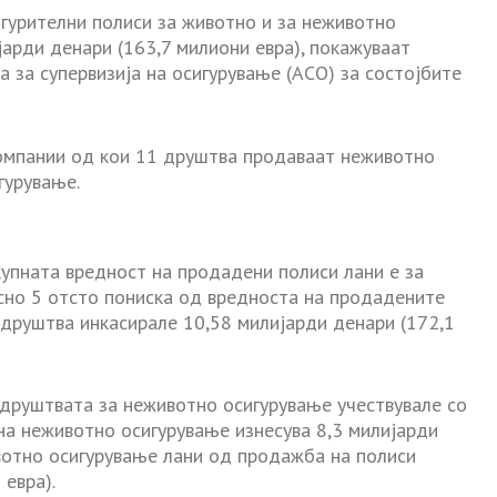
игурителни полиси за животно и за неживотно
јарди денари (163,7 милиони евра), покажуваат
 за супервизија на осигурување (АСО) за состојбите
омпании од кои 11 друштва продаваат неживотно
гурување.
упната вредност на продадени полиси лани е за
сно 5 отсто пониска од вредноста на продадените
и друштва инкасирале 10,58 милијарди денари (172,1
 друштвата за неживотно осигурување учествувале со
на неживотно осигурување изнесува 8,3 милијарди
вотно осигурување лани од продажба на полиси
 евра).