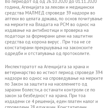
Во периодот од од 26.10.2020 до 01.11.2020
година, Агенцијата за лекови и медицински
средства МАЛМЕД спроведе 39 надзори во
аптеки во целата држава, по основ почитување
на мерките на Владата на РСМ во однос на
издавање на антибиотици и проверка на
податоци за формирани цени на заштитни
средства од корона вирус . При тоа не се
констатирани прекршувања на законските
одредби и отстапувања од протоколите.
Инспекторатот на Агенцијата за храна и
ветеринарство во истиот период спроведе 394
надзори во однос на спроведување на мерките
по Закон за заштита на населението од
заразни болести,а останати контроли се по
закон за безбедност на храна. При тоа
издадени се 4 решенија, еден платен налог и
спроведени 28 едукации. Констатирани