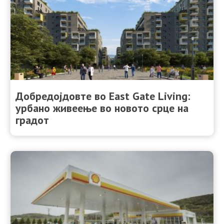
Добредојдовте во East Gate Living:
урбано живеење во новото срце на
градот