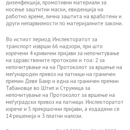
дизенфекција, промотивни материали за
носење заштитни маски, евиденција на
работно време, лична заштита на вработени и
други непарвилности по материјалните закони.
Во истиот период Инспекторатот за
транспорт изврши 66 надзори, при што
изречени 4 кривични пријави за непочитување
на здравствените протоколи и тоа: 2 за
непочитување на на Протоколот за вршење на
меѓународен превоз на патници на граничен
премин Деве Баир и една на граничен премин
Табановце во Штип и Струмица за
непочитување на Протоколот за вршење на
меѓуградски превоз на патници. Инспекторатот
изрече и 5 прекршочни пријави, а издадени се
14 решенија и 3 платни налози.