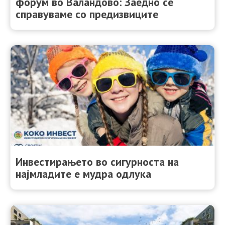
форум во Валандово: Заедно се
справуваме со предизвиците
Инвестирањето во сигурноста на
најмладите е мудра одлука