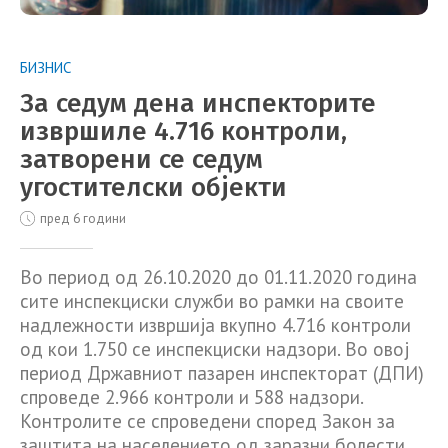
БИЗНИС
За седум дена инспекторите
извршиле 4.716 контроли,
затворени се седум
угостителски објекти
пред 6 години
Во период од 26.10.2020 до 01.11.2020 година
сите инспекциски служби во рамки на своите
надлежности извршија вкупно 4.716 контроли
од кои 1.750 се инспекциски надзори. Во овој
период Државниот пазарен инспекторат (ДПИ)
спроведе 2.966 контроли и 588 надзори.
Контролите се спроведени според Закон за
заштита на населението од заразни болести,