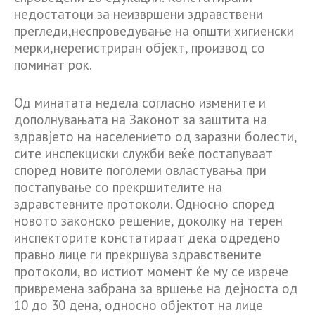
недостатоци за неизвршени здравствени
прегледи,неспроведување на општи хигиенски
мерки,нерегистриран објект, производ со
поминат рок.
​Од минатата недела согласно измените и
дополнувањата на Законот за заштита на
здравјето на населението од заразни болести,
сите инспекциски служби веќе постапуваат
според новите поголеми овластувања при
постапување со прекршителите на
здравстевните протоколи. Односно според
новото законско решение, доколку на терен
инспекторите констатираат дека одредено
правно лице ги прекршува здравствените
протоколи, во истиот момент ќе му се изрече
привремена забрана за вршење на дејноста од
10 до 30 дена, односно објектот на лице