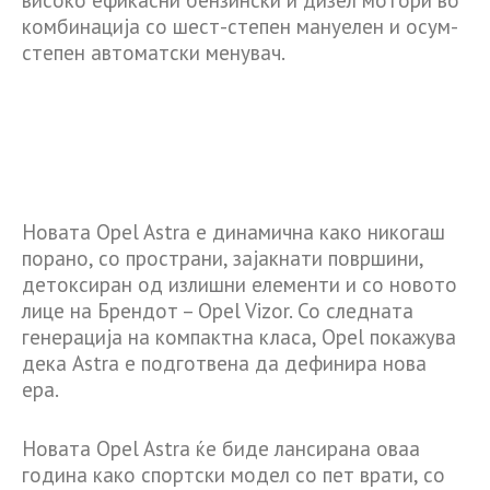
високо ефикасни бензински и дизел мотори во
комбинација со шест-степен мануелен и осум-
степен автоматски менувач.
Новата Opel Astra е динамична како никогаш
порано, со пространи, зајакнати површини,
детоксиран од излишни елементи и со новото
лице на Брендот – Opel Vizor. Со следната
генерација на компактна класа, Opel покажува
дека Astra е подготвена да дефинира нова
ера.
Новата Opel Astra ќе биде лансирана оваа
година како спортски модел со пет врати, со