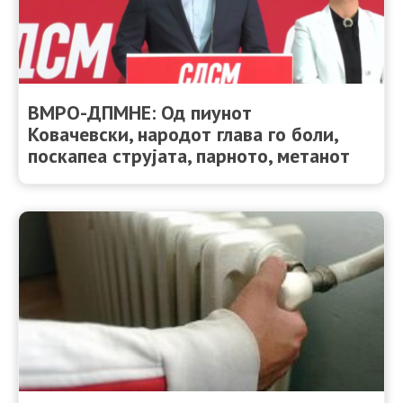
ВМРО-ДПМНЕ: Од пиунот
Ковачевски, народот глава го боли,
поскапеа струјата, парното, метанот