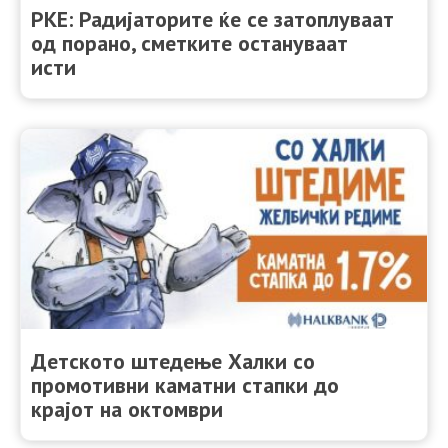
РКЕ: Радијаторите ќе се затоплуваат
од порано, сметките остануваат
исти
Детското штедење Халки со
промотивни каматни стапки до
крајот на октомври