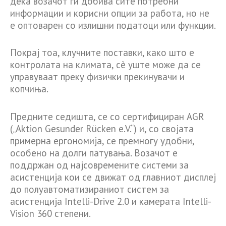
дека возачот ги добива сите потребни
информации и корисни опции за работа, но не
е оптоварен со излишни податоци или функции.
Покрај тоа, клучните поставки, како што е
контролата на климата, сè уште може да се
управуваат преку физички прекинувачи и
копчиња.
Предните седишта, се со сертифициран AGR
(„Aktion Gesunder Rücken e.V.“) и, со својата
примерна ергономија, се премногу удобни,
особено на долги патувања. Возачот е
поддржан од најсовремените системи за
асистенција кои се движат од главниот дисплеј
до полуавтоматизираниот систем за
асистенција Intelli-Drive 2.0 и камерата Intelli-
Vision 360 степени.