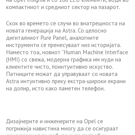
компактниот и средниот сектор на пазарот.
Скок во времето се случи во внатрешноста на
новата генерација на Astra. Со целосно
дигиталниот Pure Panel, аналогните
инструменти се пренесуваат низ историјата.
Наместо тоа, новиот ”Human Machine Interface
(HMI) со свежа, модерна графика им нуди на
клиентите чисто, поинтуитивно искуство.
Патниците можат да управуваат со новата
Astra интуитивно преку екстра-широки екрани
на допир, исто како паметен телефон.
Дизајнерите и инженерите на Opel се
погрижија навистина многу да се осигураат