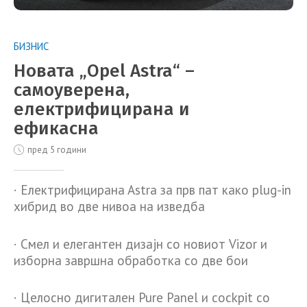
БИЗНИС
Новата „Opel Astra“ –
самоуверена,
електрифицирана и
ефикасна
пред 5 години
· Eлектрифициранa Astra за прв пат како plug-in
хибрид во две нивоа на изведба
· Смел и елегантен дизајн со новиот Vizor и
изборна завршна обработка со две бои
· Целосно дигитален Pure Panel и cockpit со