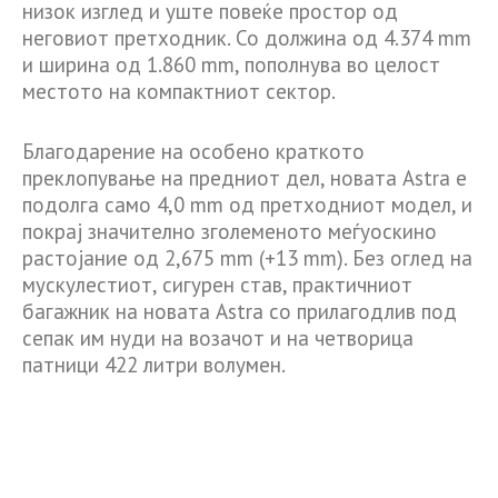
низок изглед и уште повеќе простор од
неговиот претходник. Со должина од 4.374 mm
и ширина од 1.860 mm, пополнува во целост
местото на компактниот сектор.
Благодарение на особено краткото
преклопување на предниот дел, новата Astra е
подолга само 4,0 mm од претходниот модел, и
покрај значително зголеменото меѓуоскино
растојание од 2,675 mm (+13 mm). Без оглед на
мускулестиот, сигурен став, практичниот
багажник на новата Astra со прилагодлив под
сепак им нуди на возачот и на четворица
патници 422 литри волумен.