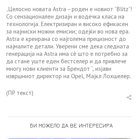
„Целосно новата Astra – роден е новиот ”Blitz”!
Со сензационален дизајн и водечка класа на
технологија. Електризиран и високо ефикасен
за најниски можни емисии; одејќи во нова ера.
Astra е креирана со најголема прецизност до
најмалите детали. Уверени сме дека следната
генерација на Astra има сè што е потребно за
да стане уште еден бестселер и да привлече
многу нови клиенти за Брендот “, изјави
извршниот директор на Opel, Мајкл Лохшелер.
(ПР текст)
БИ МОЖЕЛО ДА ВЕ ИНТЕРЕСИРА