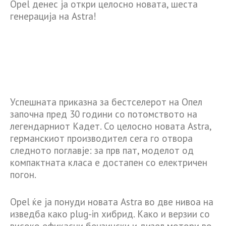
Opel денес ја откри целосно новата, шеста
генерација на Astra!
Успешната приказна за бестселерот на Опел
започна пред 30 години со потомството на
легендарниот Кадет. Со целосно новата Astra,
германскиот производител сега го отвора
следното поглавје: за прв пат, моделот од
компактната класа е достапен со електричен
погон.
Opel ќе ја понуди новата Astra во две нивоа на
изведба како plug-in хибрид. Како и верзии со