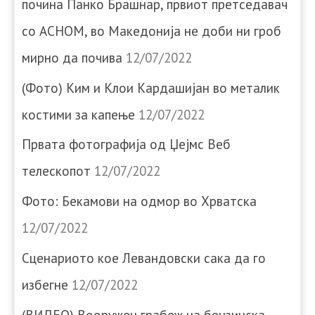
почина Панко Брашнар, првиот претседавач
со АСНОМ, во Македонија не доби ни гроб
мирно да почива
12/07/2022
(Фото) Ким и Клои Кардашијан во металик
костими за капење
12/07/2022
Првата фотографија од Џејмс Веб
телескопот
12/07/2022
Фото: Бекамови на одмор во Хрватска
12/07/2022
Сценариото кое Левандовски сака да го
избегне
12/07/2022
(ВИДЕО) Вооружен грабеж на бензинска