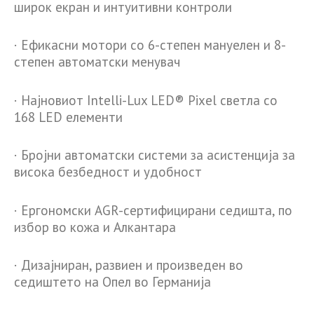
широк екран и интуитивни контроли
· Ефикасни мотори со 6-степен мануелен и 8-
степен автоматски менувач
· Најновиот Intelli-Lux LED® Pixel светла со
168 LED елементи
· Бројни автоматски системи за асистенција за
висока безбедност и удобност
· Ергономски AGR-сертифицирани седишта, по
избор во кожа и Алкантара
· Дизајниран, развиен и произведен во
седиштето на Опел во Германија