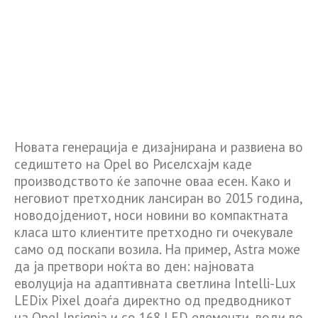
Новата генерација е дизајнирана и развиена во
седиштето на Opel во Риселсхајм каде
производството ќе започне оваа есен. Како и
неговиот претходник лансиран во 2015 година,
новодојдениот, носи новини во компактната
класа што клиентите претходно ги очекувале
само од поскапи возила. На пример, Astra може
да ја претвори ноќта во ден: најновата
еволуција на адаптивната светлина Intelli-Lux
LEDix Pixel доаѓа директно од предводникот
на Opel Insignia и со 168 LED елементи, води во