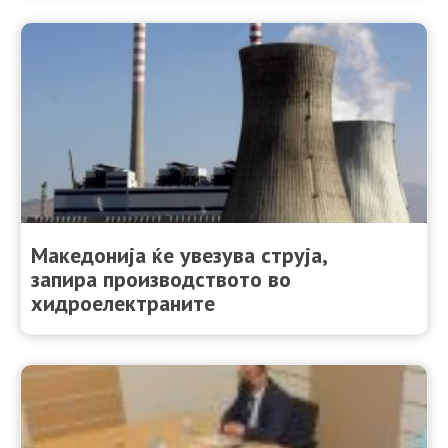
Македонија ќе увезува струја,
запира производството во
хидроелектраните