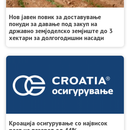
Нов јавен повик за доставување
понуди за давање под закуп на
државно земјоделско земјиште до 3
хектари за долгогодишни насади
Кроација осигурување со највисок