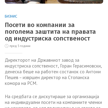
БИЗНИС
Посети во компании за
поголема заштита на правата
од индустриска сопственост
пред 5 години
Директорот на Државниот завод за
индустриска сопственост, Горан Герасимовски,
денеска беше на работен состанок со Антони
Пешев – извршен директор на Стопанска
комора на РСМ.
На средбата се дискутираше за организација
на индивидуални посети на компаниите членки
на комората, со цел подигнување на свеста за