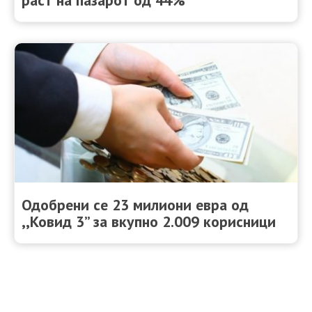
раст на пазарот од 44%
Одобрени се 23 милиони евра од
,,Ковид 3” за вкупно 2.009 корисници