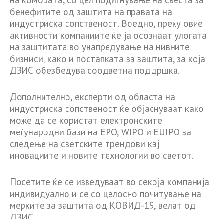
бенефитите од заштита на правата на
индустриска сопственост. Воедно, преку овие
активности компаниите ќе ја осознаат улогата
на заштитата во унапредување на нивните
бизниси, како и постапката за заштита, за која
ДЗИС обезбедува соодветна поддршка.
Дополнително, експерти од областа на
индустриска сопственост ќе објаснуваат како
може да се користат електронските
меѓународни бази на EPO, WIPO и EUIPO за
следење на светските трендови кај
иновациите и новите технологии во светот.
Посетите ќе се изведуваат во секоја компанија
индивидуално и се со целосно почитување на
мерките за заштита од КОВИД-19, велат од
ДЗИС.