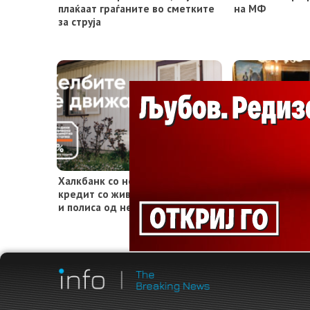
плаќаат граѓаните во сметките
на МФ
за струја
Халкбанк со нов потрошувачки
Од април граѓ
кредит со животно осигурување
домови ќе апл
и полиса од незгода
услугите во др
во приватниот