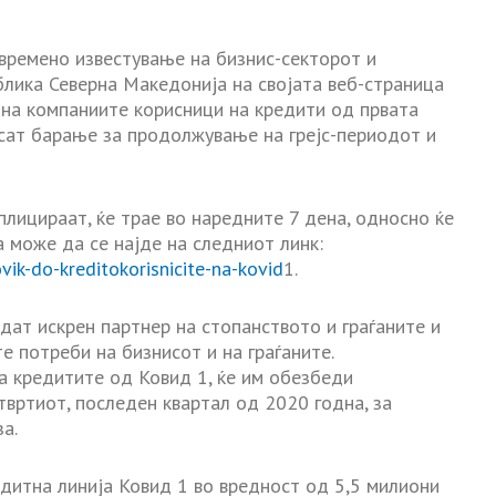
овремено известување на бизнис-секторот и
блика Северна Македонија на својата веб-страница
т на компаниите корисници на кредити од првата
есат барање за продолжување на грејс-периодот и
плицираат, ќе трае во наредните 7 дена, односно ќе
 може да се најде на следниот линк:
ik-do-kreditokorisnicite-na-kovid
1.
дат искрен партнер на стопанството и граѓаните и
е потреби на бизнисот и на граѓаните.
а кредитите од Ковид 1, ќе им обезбеди
вртиот, последен квартал од 2020 годна, за
а.
дитна линија Ковид 1 во вредност од 5,5 милиони