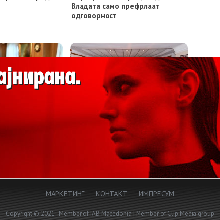
Владата само префрлаат
одговорност
аните од нивните
Вработените во државните
ицираат за
органи и судството ќе земаат
жавата и услугите
К-15 од следната година
 сектор
МАРКЕТИНГ
КОНТАКТ
ИМПРЕСУМ
Copyright © 2021 - Member of IAB Macedonia | Member of Clip Media group