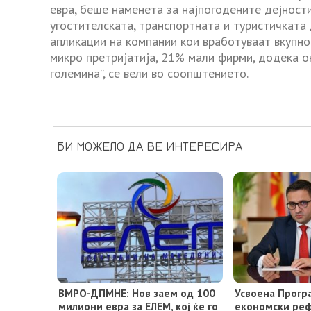
евра, беше наменета за најпогодените дејност
угостителската, транспортната и туристичката
апликации на компании кои вработуваат вкупно
микро претријатија, 21% мали фирми, додека о
големина“, се вели во соопштението.
БИ МОЖЕЛО ДА ВЕ ИНТЕРЕСИРА
ВМРО-ДПМНЕ: Нов заем од 100
Усвоена Прогр
милиони евра за ЕЛЕМ, кој ќе го
економски реф