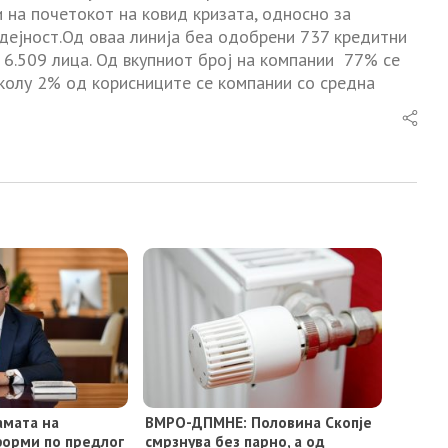
и на почетокот на ковид кризата, односно за
 дејност.Од оваа линија беа одобрени 737 кредитни
 6.509 лица. Од вкупниот број на компании 77% се
колу 2% од корисниците се компании со средна
амата на
ВМРО-ДПМНЕ: Половина Скопје
орми по предлог
смрзнува без парно, а од