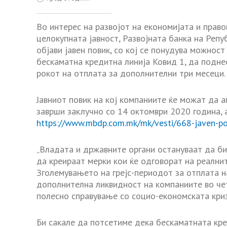
Во интерес на развојот на економијата и прав
целокупната јавност, Развојната банка на Репу
објави јавен повик, со кој се понудува можнос
бескаматна кредитна линија Ковид 1, да подн
рокот на отплата за дополнителни три месеци.
Јавниот повик на кој компаниите ќе можат да а
заврши заклучно со 14 октомври 2020 година, а
https://www.mbdp.com.mk/mk/vesti/668-javen-pov
„Владата и државните органи остануваат да би
да креираат мерки кои ќе одговорат на реалнит
Зголемувањето на грејс-периодот за отплата н
дополнителна ликвидност на компаниите во чет
полесно справување со социо-економската криз
Би сакале да потсетиме дека бескаматната кре