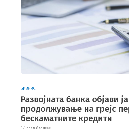
БИЗНИС
Развојната банка објави ј
продолжување на грејс пе
бескаматните кредити
пред 6 години