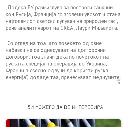
„Додека ЕУ размислува за построги санкции
кон Русија, Франција го зголеми увозот и стана
најголемиот светски купувач на природен гас“,
рече аналитичарот на CREA, Лаури Миљвирта.
„Со оглед на тоа што повеќето од овие
набавки не се однесуваат на долгорочни
договори, тоа значи дека по почетокот на
руската специјална операција во Украина,
Франција свесно одлучи да користи руска
енергија“, додаде таа, пренесуваат медиумите.
БИ МОЖЕЛО ДА ВЕ ИНТЕРЕСИРА