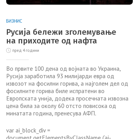
БИЗНИС
Русија бележи зголемување
на приходите од нафта
пред 4 години
Во првите 100 дена од војната во Украина,
Русија заработила 93 милијарди евра од
извозот на фосилни горива, а најголем дел од
фосилните горива биле испратени во
Европската унија, додека просечната извозна
цена била за околу 60 отсто повисока од
минатата година, пренесува АФП.
var ai_block_div =
document.getElementsByClassName (‘ai-