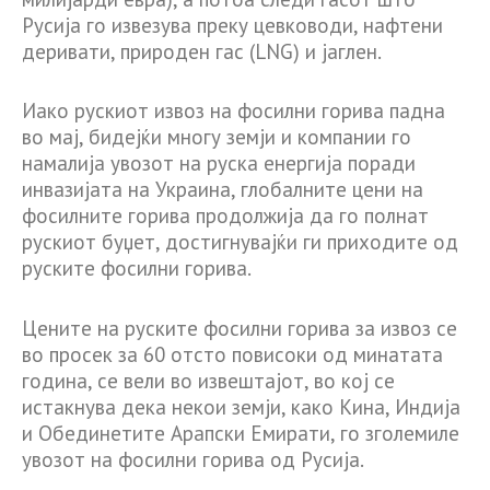
Русија го извезува преку цевководи, нафтени
деривати, природен гас (LNG) и јаглен.
Иако рускиот извоз на фосилни горива падна
во мај, бидејќи многу земји и компании го
намалија увозот на руска енергија поради
инвазијата на Украина, глобалните цени на
фосилните горива продолжија да го полнат
рускиот буџет, достигнувајќи ги приходите од
руските фосилни горива.
Цените на руските фосилни горива за извоз се
во просек за 60 отсто повисоки од минатата
година, се вели во извештајот, во кој се
истакнува дека некои земји, како Кина, Индија
и Обединетите Арапски Емирати, го зголемиле
увозот на фосилни горива од Русија.