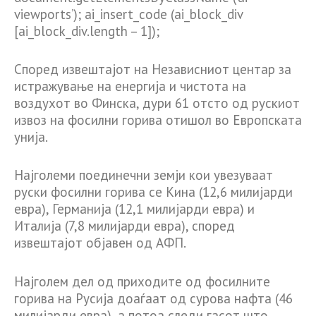
viewports’); ai_insert_code (ai_block_div
[ai_block_div.length – 1]);
Според извештајот на Независниот центар за
истражување на енергија и чистота на
воздухот во Финска, дури 61 отсто од рускиот
извоз на фосилни горива отишол во Европската
унија.
Најголеми поединечни земји кои увезуваат
руски фосилни горива се Кина (12,6 милијарди
евра), Германија (12,1 милијарди евра) и
Италија (7,8 милијарди евра), според
извештајот објавен од АФП.
Најголем дел од приходите од фосилните
горива на Русија доаѓаат од сурова нафта (46
милијарди евра), а потоа следи гасот што