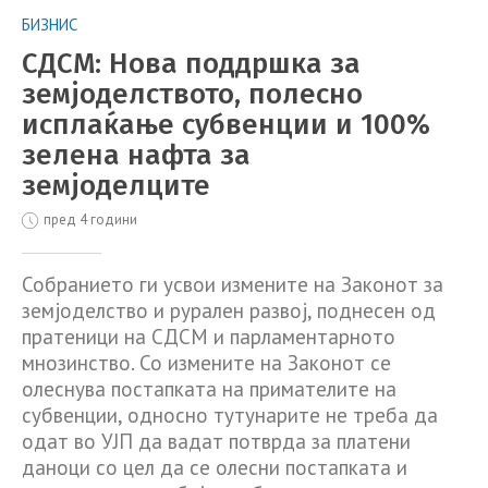
БИЗНИС
СДСМ: Нова поддршка за
земјоделството, полесно
исплаќање субвенции и 100%
зелена нафта за
земјоделците
пред 4 години
Собранието ги усвои измените на Законот за
земјоделство и рурален развој, поднесен од
пратеници на СДСМ и парламентарното
мнозинство. Со измените на Законот се
олеснува постапката на примателите на
субвенции, односно тутунарите не треба да
одат во УЈП да вадат потврда за платени
даноци со цел да се олесни постапката и