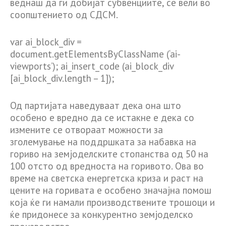
веднаш да ги добијат субвенциите, се вели во
соопштението од СДСМ.
var ai_block_div =
document.getElementsByClassName (‘ai-
viewports’); ai_insert_code (ai_block_div
[ai_block_div.length – 1]);
Од партијата наведуваат дека она што
особено е вредно да се истакне е дека со
измените се отвораат можности за
зголемување на поддршката за набавка на
гориво на земјоделските стопанства од 50 на
100 отсто од вредноста на горивото. Ова во
време на светска енергетска криза и раст на
цените на горивата е особено значајна помош
која ќе ги намали производствените трошоци и
ќе придонесе за конкурентно земјоделско