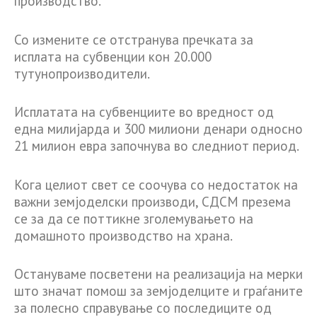
производство.
Со измените се отстранува пречката за
исплата на субвенции кон 20.000
тутунопроизводители.
Исплатата на субвенциите во вредност од
една милијарда и 300 милиони денари односно
21 милион евра започнува во следниот период.
Кога целиот свет се соочува со недостаток на
важни земјоделски производи, СДСМ презема
се за да се поттикне зголемувањето на
домашното производство на храна.
Остануваме посветени на реализација на мерки
што значат помош за земјоделците и граѓаните
за полесно справување со последиците од