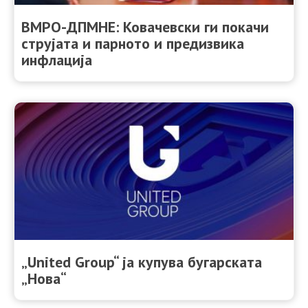
ВМРО-ДПМНЕ: Ковачевски ги покачи
струјата и парното и предизвика
инфлација
„United Grоup“ ја купува бугарската
„Нова“