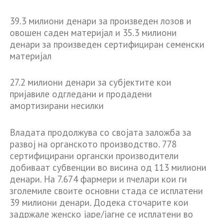
39.3 милиони денари за произведен лозов и
овошен саден материјал и 35.3 милиони
денари за произведен сертифициран семенски
материјал
27.2 милиони денари за субјектите кои
пријавиле одгледани и продадени
амортизирани несилки
Владата продолжува со својата заложба за
развој на органското производство. 778
сертифицирани органски производители
добиваат субвенции во висина од 113 милиони
денари. На 7.674 фармери и пчелари кои ги
зголемиле своите основни стада се исплатени
39 милиони денари. Додека сточарите кои
задржале женско јаре/јагне се исплатени во