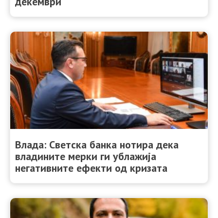
декември
Влада: Светска банка нотира дека
владините мерки ги ублажија
негативните ефекти од кризата