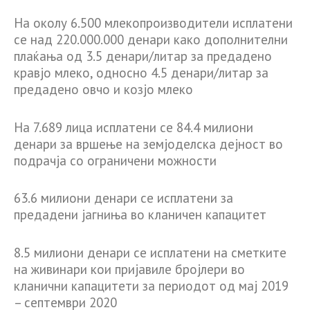
На околу 6.500 млекопроизводители исплатени
се над 220.000.000 денари како дополнителни
плаќања од 3.5 денари/литар за предадено
кравјо млеко, односно 4.5 денари/литар за
предадено овчо и козјо млеко
На 7.689 лица исплатени се 84.4 милиони
денари за вршење на земјоделска дејност во
подрачја со ограничени можности
63.6 милиони денари се исплатени за
предадени јагниња во кланичен капацитет
8.5 милиони денари се исплатени на сметките
на живинари кои пријавиле бројлери во
кланични капацитети за периодот од мај 2019
– септември 2020