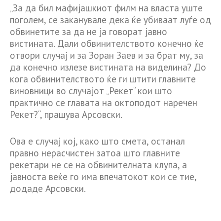
„За да бил мафијашкиот филм на власта уште
поголем, се заканувале дека ќе убиваат луѓе од
обвинетите за да не ја говорат јавно
вистината. Дали обвинителството конечно ќе
отвори случај и за Зоран Заев и за брат му, за
да конечно излезе вистината на виделина? До
кога обвинителството ќе ги штити главните
виновници во случајот „Рекет“ кои што
практично се главата на октоподот наречен
Рекет?“, прашува Арсовски.
Ова е случај кој, како што смета, останал
правно нерасчистен затоа што главните
рекетари не се на обвинителната клупа, а
јавноста веќе го има впечатокот кои се тие,
додаде Арсовски.