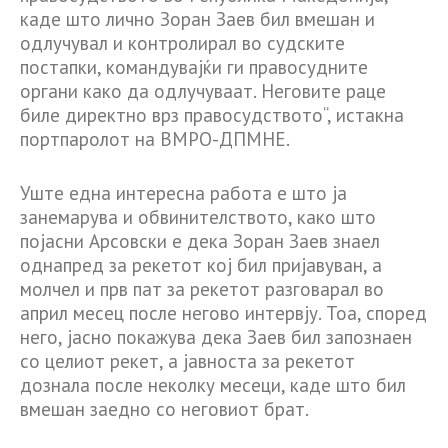
каде што лично Зоран Заев бил вмешан и
одлучувал и контролирал во судските
постапки, командувајќи ги правосудните
органи како да одлучуваат. Неговите раце
биле директно врз правосудството“, истакна
портпаролот на ВМРО-ДПМНЕ.
Уште една интересна работа е што ја
занемарува и обвинителството, како што
појасни Арсовски е дека Зоран Заев знаел
однапред за рекетот кој бил пријавуван, а
молчел и прв пат за рекетот разговарал во
април месец после негово интервју. Тоа, според
него, јасно покажува дека Заев бил запознаен
со целиот рекет, а јавноста за рекетот
дознала после неколку месеци, каде што бил
вмешан заедно со неговиот брат.