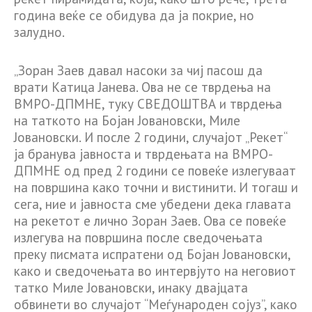
година веќе се обидува да ја покрие, но
залудно.
„Зоран Заев давал насоки за чиј пасош да
врати Катица Јанева. Ова не се тврдења на
ВМРО-ДПМНЕ, туку СВЕДОШТВА и тврдења
на таткото на Бојан Јовановски, Миле
Јовановски. И после 2 години, случајот „Рекет“
ја бранува јавноста и тврдењата на ВМРО-
ДПМНЕ од пред 2 години се повеќе излегуваат
на површина како точни и вистинити. И тогаш и
сега, ние и јавноста сме убедени дека главата
на рекетот е лично Зоран Заев. Ова се повеќе
излегува на површина после сведочењата
преку писмата испратени од Бојан Јовановски,
како и сведочењата во интервјуто на неговиот
татко Миле Јовановски, инаку двајцата
обвинети во случајот “Меѓународен сојуз”, како