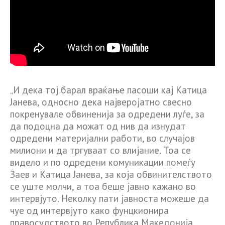
„И дека тој барал враќање пасоши кај Катица
Јанева, односно дека најверојатно свесно
покренувале обвиненија за одредени луѓе, за
да подоцна да можат од нив да изнудат
одредени материјални работи, во случајов
милиони и да тргуваат со влијание. Тоа се
видело и по одредени комуникации помеѓу
Заев и Катица Јанева, за која обвинителството
се уште молчи, а тоа беше јавно кажано во
интервјуто. Неколку пати јавноста можеше да
чуе од интервјуто како фунцкионира
правосудството во Република Македонија,