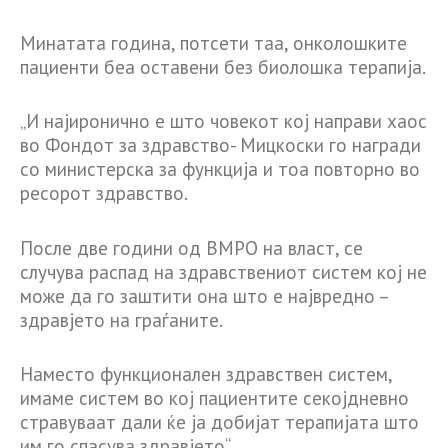
Минатата година, потсети таа, онколошките
пациенти беа оставени без биолошка терапија.
„И најиронично е што човекот кој направи хаос
во Фондот за здравство- Мицкоски го награди
со министерска за функција и тоа повторно во
ресорот здравство.
После две години од ВМРО на власт, се
случува распад на здравствениот систем кој не
може да го заштити она што е највредно –
здравјето на граѓаните.
Наместо функционален здравствен систем,
имаме систем во кој пациентите секојдневно
стравуваат дали ќе ја добијат терапијата што
им го спасува здравјето“.