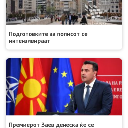
Подготовките за пописот се
интензивираат
Премиерот Зaев денеска ќе се