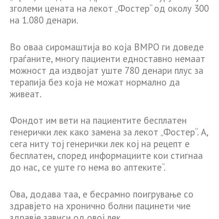
зголеми цената на лекот „Фостер“ од околу 300
на 1.080 денари.
Во оваа сиромаштија во која ВМРО ги доведе
граѓаните, многу пациенти едноставно немаат
можност да издвојат уште 780 денари плус за
терапија без која не можат нормално да
живеат.
Фондот им вети на пациентите бесплатен
генерички лек како замена за лекот „Фостер“. А,
сега ниту тој генерички лек кој на рецепт е
бесплатен, според информациите кои стигнаа
до нас, се уште го нема во аптеките“.
Ова, додава таа, е бесрамно поигрување со
здравјето на хронично болни пацинети чие
здравје зависи од овој лек.