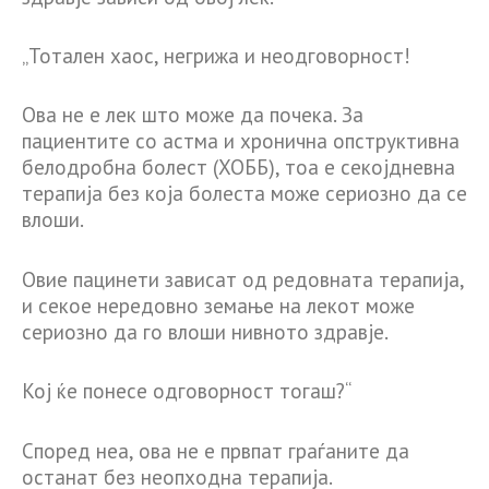
„Тотален хаос, негрижа и неодговорност!
Ова не е лек што може да почека. За
пациентите со астма и хронична опструктивна
белодробна болест (ХОББ), тоа е секојдневна
терапија без која болеста може сериозно да се
влоши.
Овие пацинети зависат од редовната терапија,
и секое нередовно земање на лекот може
сериозно да го влоши нивното здравје.
Кој ќе понесе одговорност тогаш?“
Според неа, ова не е првпат граѓаните да
останат без неопходна терапија.