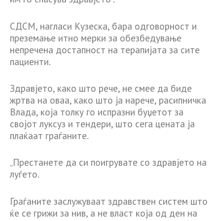
СДСМ, нагласи Кузеска, бара одговорност и
преземање итно мерки за обезбедување
непречена достапност на терапијата за сите
пациенти.
Здравјето, како што рече, не смее да биде
жртва на оваа, како што ја нарече, расипничка
Влада, која толку го испразни буџетот за
својот луксуз и тендери, што сега цената ја
плаќаат граѓаните.
„Престанете да си поигрувате со здравјето на
луѓето.
Граѓаните заслужуваат здравствен систем што
ќе се грижи за нив, а не власт која од ден на