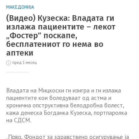
МАКЕДОНИЈА
(Видео) Кузеска: Владата ги
излажа пациентите – лекот
„Фостер“ поскапе,
бесплатениот го нема во
аптеки
пред 1 месец
Владата на Мицкоски ги изигра и ги излажа
пациентите кои боледуваат од астма и
хронична опструктивна белодробна болест,
кажа денеска Богданка Кузеска, портпаролка
на СДСМ.
„Прво, Фондот за здравствено осигурување ја