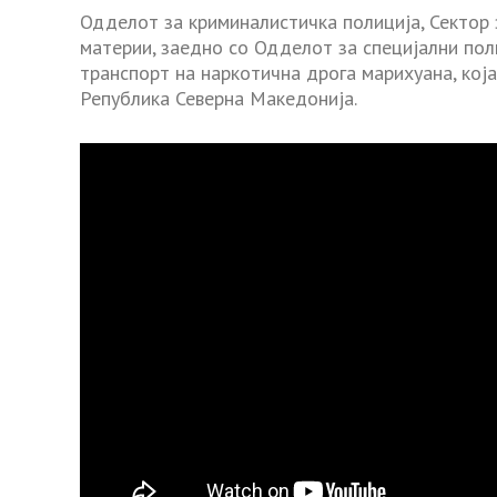
Одделот за криминалистичка полиција, Сектор з
материи, заедно со Одделот за специјални пол
транспорт на наркотична дрога марихуана, кој
Република Северна Македонија.