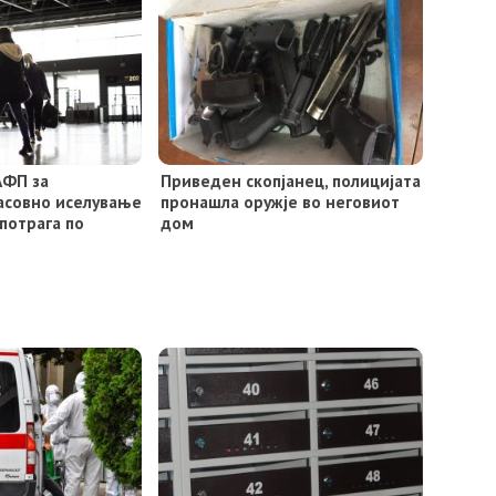
АФП за
Приведен скопјанец, полицијата
асовно иселување
пронашла оружје во неговиот
потрага по
дом
т