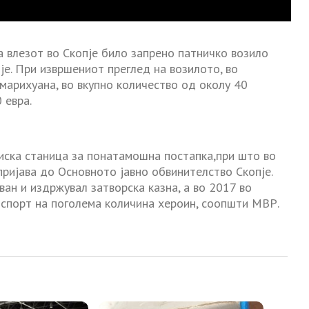
на влезот во Скопје било запрено патничко возило
пје. При извршениот преглед на возилото, во
марихуана, во вкупно количество од околу 40
 евра.
иска станица за понатамошна постапка,при што во
пријава до Основното јавно обвинителство Скопје.
ван и издржувал затворска казна, а во 2017 во
нспорт на поголема количина хероин, соопшти МВР.