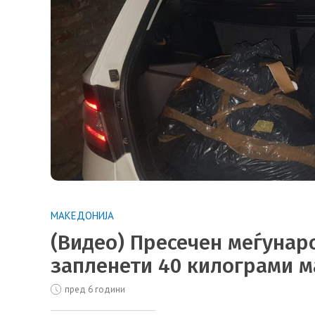
МАКЕДОНИЈА
(Видео) Пресечен меѓунаро
запленети 40 килограми 
пред 6 години