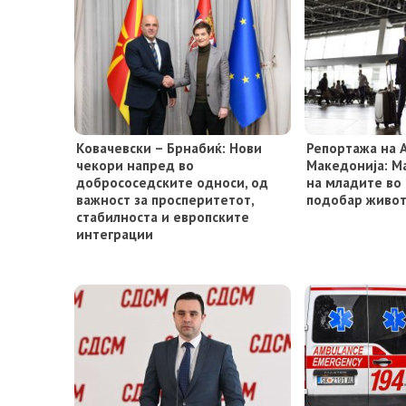
Ковачевски – Брнабиќ: Нови
Репортажа на 
чекори напред во
Македонија: М
добрососедските односи, од
на младите во 
важност за просперитетот,
подобар живо
стабилноста и европските
интеграции