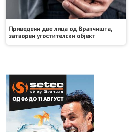
Приведени две лица од Врапчишта,
затворен угостителски објект