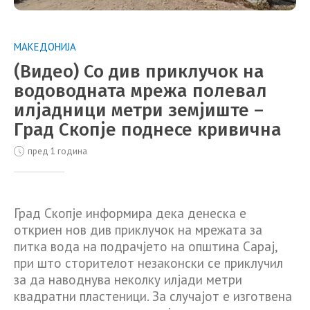
МАКЕДОНИЈА
(Видео) Со див приклучок на
водоводната мрежа полевал
илјадници метри земјиште –
Град Скопје поднесе кривична
пред 1 година
Град Скопје информира дека денеска е
откриен нов див приклучок на мрежата за
питка вода на подрачјето на општина Сарај,
при што сторителот незаконски се приклучил
за да наводнува неколку илјади метри
квадратни пластеници. За случајот е изготвена