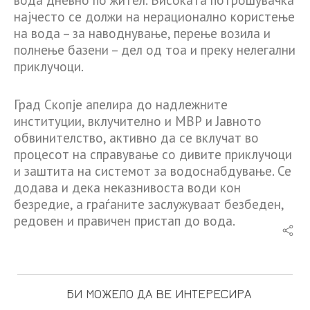
вода дневно по жител. Високата потрошувачка
најчесто се должи на нерационално користење
на вода – за наводнување, перење возила и
полнење базени – дел од тоа и преку нелегални
приклучоци.
Град Скопје апелира до надлежните
институции, вклучително и МВР и Јавното
обвинителство, активно да се вклучат во
процесот на справување со дивите приклучоци
и заштита на системот за водоснабдување. Се
додава и дека неказнивоста води кон
безредие, а граѓаните заслужуваат безбеден,
редовен и правичен пристап до вода.
БИ МОЖЕЛО ДА ВЕ ИНТЕРЕСИРА