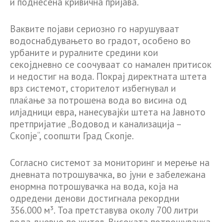
и поднесена кривична пријава.
Ваквите појави сериозно го нарушуваат
водоснабдувањето во градот, особено во
урбаните и руралните средини кои
секојдневно се соочуваат со намален притисок
и недостиг на вода. Покрај директната штета
врз системот, сторителот избегнувал и
плаќање за потрошена вода во висина од
илјадници евра, нанесувајќи штета на Јавното
претпријатие „Водовод и канализација –
Скопје“, соопшти Град Скопје.
Согласно системот за мониторинг и мерење на
дневната потрошувачка, во јуни е забележана
енормна потрошувачка на вода, која на
одредени денови достигнала рекордни
356.000 м³. Тоа претставува околу 700 литри