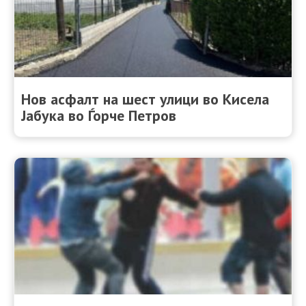
Нов асфалт на шест улици во Кисела
Јабука во Ѓорче Петров