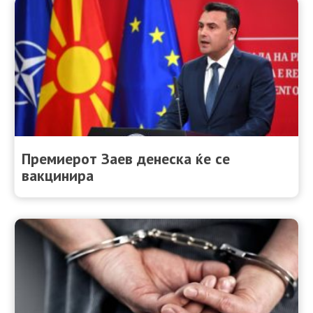
Премиерот Зaев денеска ќе се
вакцинира