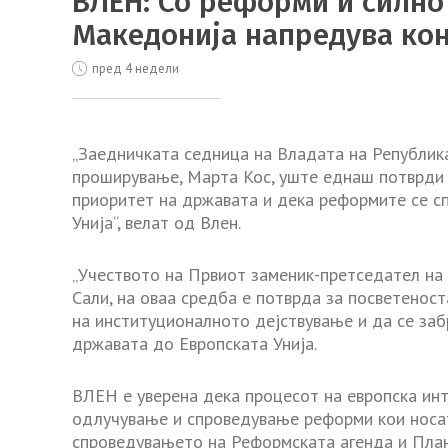
ВЛЕН: Со реформи и силно
Македонија напредува кон
пред 4 недели
„Заедничката седница на Владата на Републик
проширување, Марта Кос, уште еднаш потврди 
приоритет на државата и дека реформите се с
Унија“, велат од Влен.
„Учеството на Првиот заменик-претседател на
Сали, на оваа средба е потврда за посветенос
на институционалното дејствување и да се за
државата до Европската Унија.
ВЛЕН е уверена дека процесот на европска инт
одлучување и спроведување реформи кои носат 
спроведувањето на Реформската агенда и План