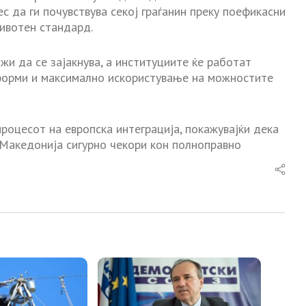
с да ги почувствува секој граѓанин преку поефикасни
ивотен стандард.
жи да се зајакнува, а институциите ќе работат
форми и максимално искористување на можностите
оцесот на европска интеграција, покажувајќи дека
а Македонија сигурно чекори кон полноправно