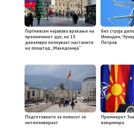
Ѓорѓиевски најавува враќање на
Без струја де
празничниот дух, на 15
Илинден, Чуче
декември почнуваат настаните
Петров
на плоштад „Македонија“
Подготовките за пописот се
Премиерот Зaе
интензивираат
вакцинира