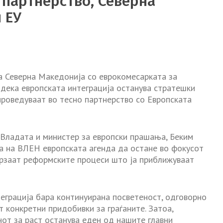
 партнерство, Северна
 ЕУ
а Северна Македонија со еврокомесарката за
дека европската интеграција останува стратешки
проведуваат во тесно партнерство со Европската
 Владата и министер за европски прашања, Беким
та на ВЛЕН европската агенда да остане во фокусот
брзаат реформските процеси што ја приближуваат
еграција бара континуирана посветеност, одговорно
конкретни придобивки за граѓаните. Затоа,
от за раст останува еден од нашите главни