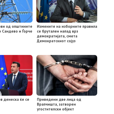
лови од општините
Измените на изборните правила
р Сандево и Ѓорче
се брутален напад врз
демократијата, смета
Демократскиот сојуз
в денеска ќе се
Приведени две лица од
Врапчишта, затворен
угостителски објект