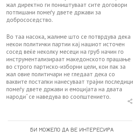
жал директно ги поништуваат сите договори
потпишани помеѓу двете држави за
добрососедство.
Во таа насока, жалиме што се потврдува дека
некои политички партии кај нашиот источен
сосед веќе неколку месеци на груб начин го
инструментализираат македонското прашање
во строго партиско-изборни цели, кои пак за
жал овие политичари не гледаат дека со
ваквите постапки нанесуваат трајни последици
помеѓу двете држави и емоцијата на двата
народи“ се наведува во соопштението.
БИ МОЖЕЛО ДА ВЕ ИНТЕРЕСИРА