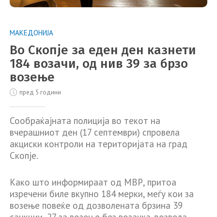
МАКЕДОНИЈА
Во Скопје за еден ден казнети
184 возачи, од нив 39 за брзо
возење
пред 5 години
Сообраќајната полиција во текот на
вчерашниот ден (17 септември) спровела
акциски контроли на територијата на град
Скопје.
Како што информираат од МВР, притоа
изречени биле вкупно 184 мерки, меѓу кои за
возење повеќе од дозволената брзина 39
санкции, 27 за возење без возачка дозвола,