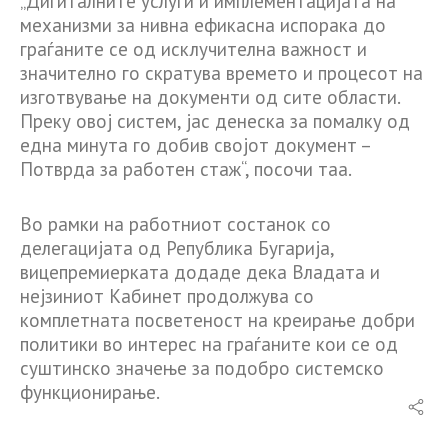
„Дигиталните услуги и имплементацијата на
механизми за нивна ефикасна испорака до
граѓаните се од исклучителна важност и
значително го скратува времето и процесот на
изготвување на документи од сите области.
Преку овој систем, јас денеска за помалку од
една минута го добив својот документ –
Потврда за работен стаж“, посочи таа.
Во рамки на работниот состанок со
делегацијата од Република Бугарија,
вицепремиерката додаде дека Владата и
нејзиниот Кабинет продолжува со
комплетната посветеност на креирање добри
политики во интерес на граѓаните кои се од
суштинско значење за подобро системско
функционирање.