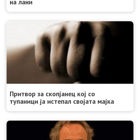
на лани
Притвор за скопјанец кој со
тупаници ја истепал својата мајка​