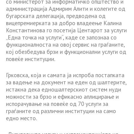
со министерот за информатичко општество и
администрација Адмирим Алити и колегите од
бугарската делегација, предводена од
вицепремиерката за добро владеење Калина
Константинова го посетија Центарот за услуги
„Една точка на услуги“, каде се запознаа со
функционалноста на овој сервис на граѓаните,
кој обезбедува брзи и функционални услуги од
повеќе институции.
Грковска, која и самата ја испроба постапката
за вадење на документ на еден од шалтерите,
истакна дека едношалтерскиот систем нуди
можности за брзо и ефикасно аплицирање и
испорачување на повеќе од 70 услуги за
граѓаните од различни институции на само
едно место.