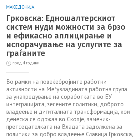
МАКЕДОНИЈА
Грковска: Eдношалтерскиот
систем нуди можности за брзо
и ефикасно аплицирање и
испорачување на услугите за
граѓаните
пред 4 години
Во рамки на повеќебројните работни
активности на Меѓувладината работна група
за унапредување на соработката во ЕУ
интеграцијата, зелените политики, доброто
владеење и дигиталната трансформација, кои
денеска се одржаа во Скопје, заменик-
претседателката на Владата задолжена за
политики за добро владеење Славица Грковска,