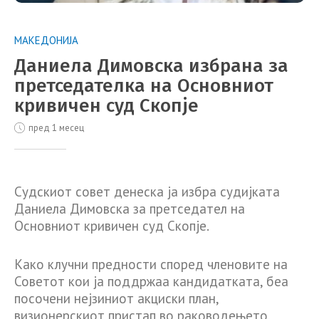
МАКЕДОНИЈА
Даниела Димовска избрана за
претседателка на Основниот
кривичен суд Скопје
пред 1 месец
Судскиот совет денеска ја избра судијката
Даниела Димовска за претседател на
Основниот кривичен суд Скопје.
Како клучни предности според членовите на
Советот кои ја поддржаа кандидатката, беа
посочени нејзиниот акциски план,
визионерскиот пристап во раководењето,