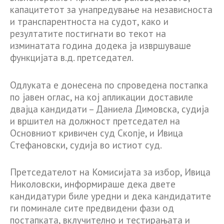
капацитетот за унапредување на независноста
и транспарентноста на судот, како и
резултатите постигнати во текот на
изминатата година додека ја извршуваше
функцијата в.д. претседател.
Одлуката е донесена по спроведена постапка
по јавен оглас, на кој апликации доставиле
двајца кандидати – Даниела Димовска, судија
и вршител на должност претседател на
Основниот кривичен суд Скопје, и Ивица
Стефановски, судија во истиот суд.
Претседателот на Комисијата за избор, Ивица
Николовски, информираше дека двете
кандидатури биле уредни и дека кандидатите
ги поминале сите предвидени фази од
постапката, вклучително и тестирањата и