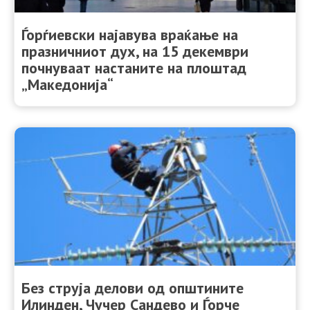
Ѓорѓиевски најавува враќање на
празничниот дух, на 15 декември
почнуваат настаните на плоштад
„Македонија“
Без струја делови од општините
Илинден, Чучер Сандево и Ѓорче