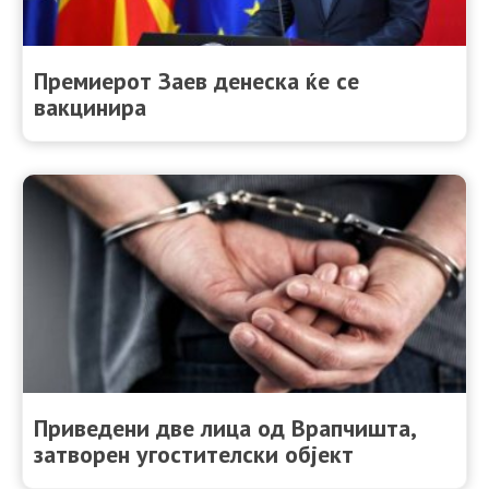
Премиерот Зaев денеска ќе се
вакцинира
Приведени две лица од Врапчишта,
затворен угостителски објект