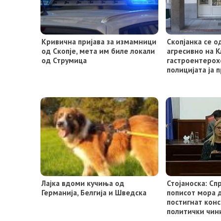
Кривична пријава за измамници
Скопјанка се о
од Скопје, мета им биле локали
агресивно на К
од Струмица
гастроентерох
полицијата ја 
Лајка вдоми кучиња од
Стојаноска: С
Германија, Белгија и Шведска
пописот мора 
постигнат конс
политички чин