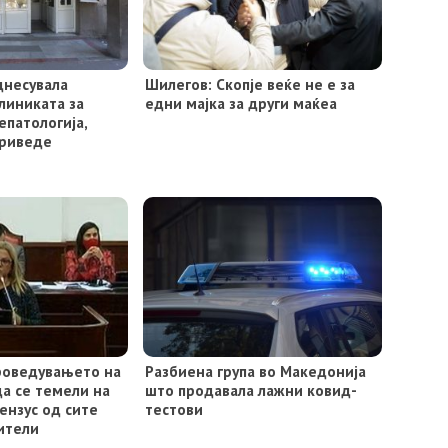
днесувала
Шилегов: Скопје веќе не е за
линиката за
едни мајка за други маќеа
епатологија,
приведе
проведувањето на
Разбиена група во Македонија
да се темели на
што продавала лажни ковид-
ензус од сите
тестови
ители