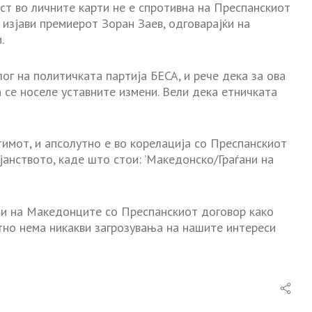
т во личните карти не е спротивна на Преспанскиот
 изјави премиерот Зоран Заев, одговарајќи на
.
ог на политичката партија БЕСА, и рече дека за ова
 се носеле уставните измени. Вели дека етничката
тимот, и апсолутно е во корелација со Преспанскиот
јанството, каде што стои: ’Македонско/Граѓани на
и на Македонците со Преспанскиот договор како
тно нема никакви загрозувања на нашите интереси