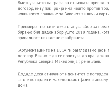
Вметнувањето на графа за етничката припаднос
договор, ниту пак Грција има нешто против тоа,
новинарско прашање за Законот за лични карти
Премиерот потсети дека станува збор за предл
барање бил даден збор уште 2018 година, кога
припадност никаде не е забранета.
„Аргументациите на БЕСА ги разгледавме јас и 
договор. Важно е да се почитува до крај држав
Република Северна Македонија‘“, рече Заев.
Додаде дека етничкиот идентитет е потврден 
што е потврден и македонскиот јазик и апсолу
дома.