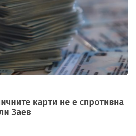
личните карти не е спротивна
ели Заев