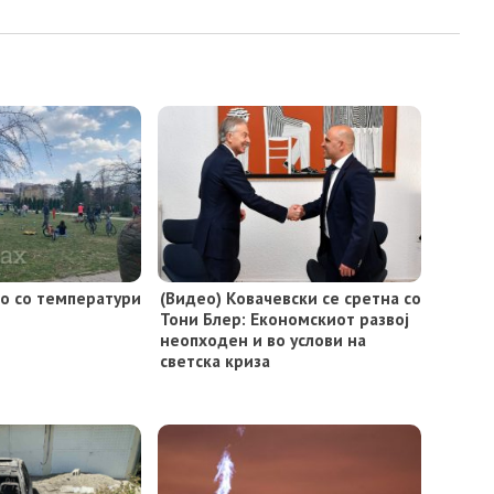
ло со температури
(Видео) Ковачевски се сретна со
Тони Блер: Економскиот развој
неопходен и во услови на
светска криза