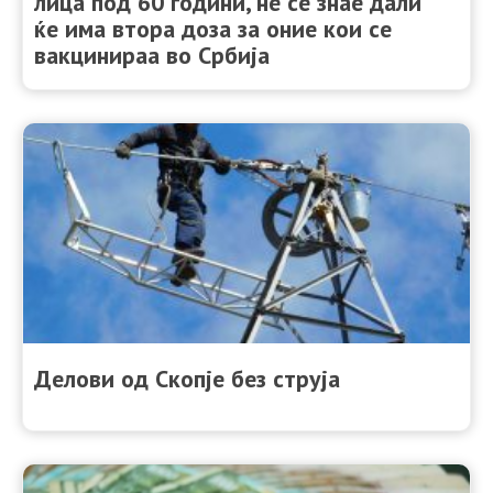
лица под 60 години, не се знае дали
ќе има втора доза за оние кои се
вакцинираа во Србија
Делови од Скопје без струја