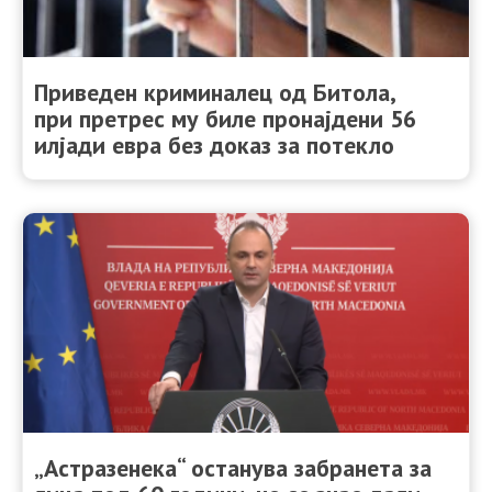
Приведен криминалец од Битола,
при претрес му биле пронајдени 56
илјади евра без доказ за потекло
„Астразенека“ останува забранета за