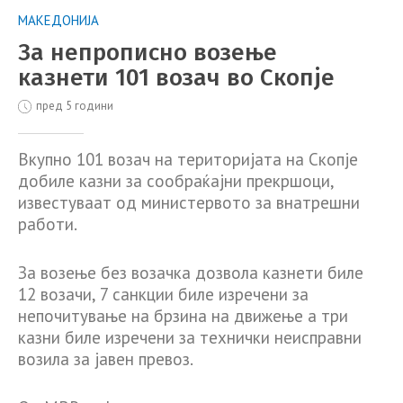
МАКЕДОНИЈА
За непрописно возење
казнети 101 возач во Скопје
пред 5 години
Вкупно 101 возач на територијата на Скопје
добиле казни за сообраќајни прекршоци,
известуваат од министервото за внатрешни
работи.
За возење без возачка дозвола казнети биле
12 возачи, 7 санкции биле изречени за
непочитување на брзина на движење а три
казни биле изречени за технички неисправни
возила за јавен превоз.