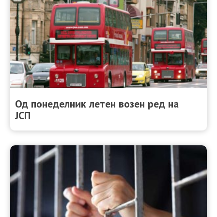
Од понеделник летен возен ред на
ЈСП