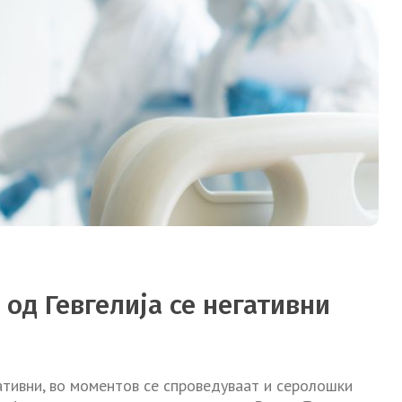
 од Гевгелија се негативни
гативни, во моментов се спроведуваат и серолошки