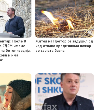
ентар: После 8
Жител на Претор се задушил од
на СДСМ имаме
чад откако предизвикал пожар
на бетонизација,
во својата бавча
кови и има
ос