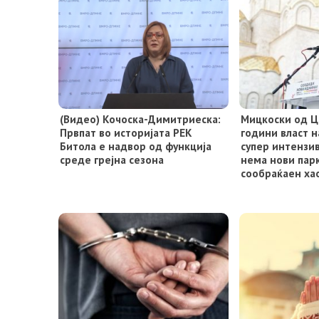
(Видео) Кочоска-Димитриеска:
Мицкоски од Ц
Првпат во историјата РЕК
години власт 
Битола е надвор од функција
супер интензив
среде грејна сезона
нема нови пар
сообраќаен ха