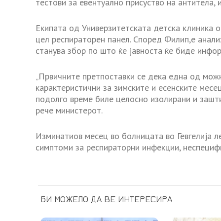
тестови за евентуално присуство на антитела,
Екипата од Универзитетската детска клиника о
цел респираторен панел. Според Филип,е анали
станува збор по што ќе јавноста ќе биде инфо
„Првичните претпоставки се дека една од можн
карактеристични за зимските и есенските месе
подолго време биле целосно изолирани и зашти
рече министерот.
Изминатиов месец во болницата во Гевгелија 
симптоми за респираторни инфекции, неспецифи
БИ МОЖЕЛО ДА ВЕ ИНТЕРЕСИРА