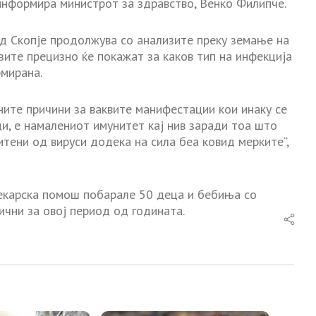
 информира министрот за здравство, Венко Филипче.
д Скопје продолжува со анализите преку земање на
зите прецизно ќе покажат за каков тип на инфекција
рмирана.
ите причини за ваквите манифестации кои инаку се
ци, е намалениот имунитет кај нив заради тоа што
тени од вируси додека на сила беа ковид мерките“,
лекарска помош побарале 50 деца и бебиња со
чни за овој период од годината.