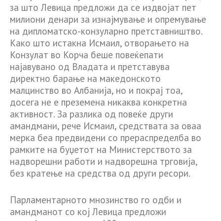
за што Левица предложи да се издвојат пет
милиони денари за изнајмување и опремување
на дипломатско-конзуларно претставништво.
Како што истакна Исмаил, отворањето на
Конзулат во Корча беше повеќепати
најавувано од Владата и претставува
директно барање на македонското
малцинство во Албанија, но и покрај тоа,
досега не е преземена никаква конкретна
активност. За разлика од повеќе други
амандмани, рече Исмаил, средствата за оваа
мерка беа предвидени со прераспределба во
рамките на буџетот на Министерството за
надворешни работи и надворешна трговија,
без кратење на средства од други ресори.
Парламентарното мнозинство го одби и
амандманот со кој Левица предложи