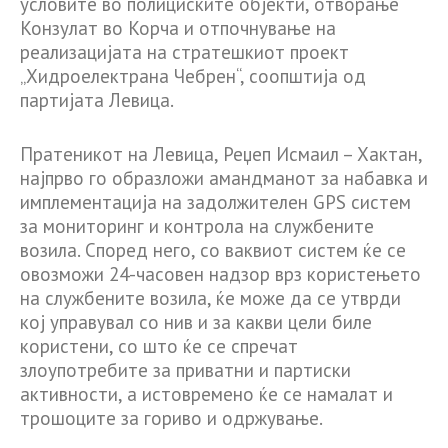
условите во полициските објекти, отворање
Конзулат во Корча и отпочнување на
реализацијата на стратешкиот проект
„Хидроелектрана Чебрен“, соопштија од
партијата Левица.
Пратеникот на Левица, Реџеп Исмаил – Хактан,
најпрво го образложи амандманот за набавка и
имплементација на задолжителен GPS систем
за мониторинг и контрола на службените
возила. Според него, со ваквиот систем ќе се
овозможи 24-часовен надзор врз користењето
на службените возила, ќе може да се утврди
кој управувал со нив и за какви цели биле
користени, со што ќе се спречат
злоупотребите за приватни и партиски
активности, а истовремено ќе се намалат и
трошоците за гориво и одржување.