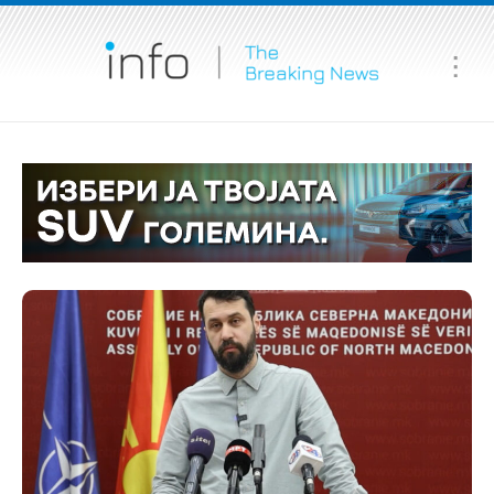
Ma
Me