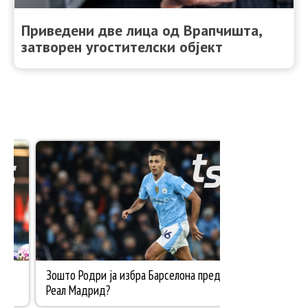
Приведени две лица од Врапчишта,
затворен угостителски објект