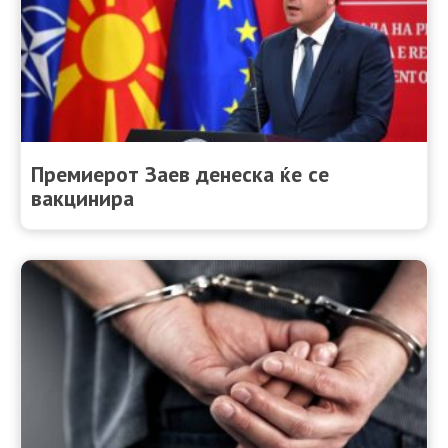
Премиерот Зaев денеска ќе се
вакцинира