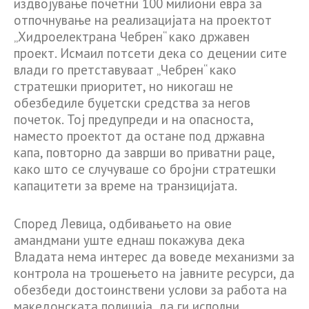
издвојување почетни 100 милиони евра за
отпочнување на реализацијата на проектот
„Хидроелектрана Чебрен“ како државен
проект. Исмаил потсети дека со децении сите
влади го претставуваат „Чебрен“ како
стратешки приоритет, но никогаш не
обезбедиле буџетски средства за негов
почеток. Тој предупреди и на опасноста,
наместо проектот да остане под државна
капа, повторно да заврши во приватни раце,
како што се случуваше со бројни стратешки
капацитети за време на транзицијата.
Според Левица, одбивањето на овие
амандмани уште еднаш покажува дека
Владата нема интерес да воведе механизми за
контрола на трошењето на јавните ресурси, да
обезбеди достоинствени услови за работа на
македонската полиција, да ги исполни