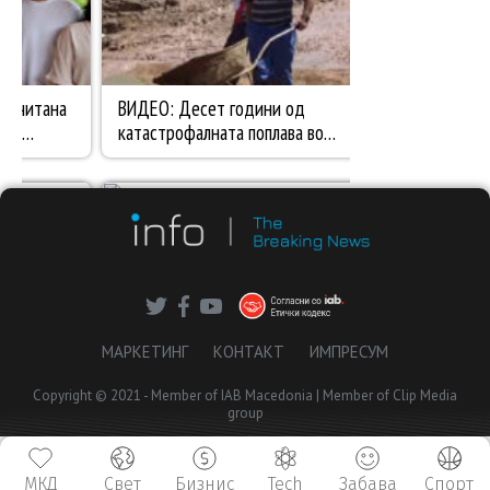
МАРКЕТИНГ
КОНТАКТ
ИМПРЕСУМ
Copyright © 2021 - Member of IAB Macedonia | Member of Clip Media
group
МКД
Свет
Бизнис
Tech
Забава
Спорт