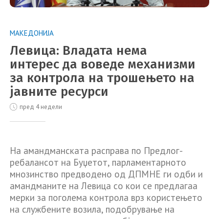
МАКЕДОНИЈА
Левица: Владата нема
интерес да воведе механизми
за контрола на трошењето на
јавните ресурси
пред 4 недели
На амандманската расправа по Предлог-
ребалансот на Буџетот, парламентарното
мнозинство предводено од ДПМНЕ ги одби и
амандманите на Левица со кои се предлагаа
мерки за поголема контрола врз користењето
на службените возила, подобрување на