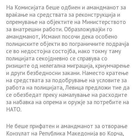
На Комисијата беше одбиен и амандманот за
враќање на средствата за реконструкција и
опремување на објектите на Министерството
за внатрешни работи. Образложувајќи го
амандманот, Исмаил посочи дека особено
полициските објекти во пограничните подрачја
се во недостојна состојба, иако токму таму
полицијата секојдневно се справува со
ризиците од нелегална миграција, криумчарење
и други безбедносни закани. Наместо кратење
на средствата за подобрување на условите за
работа на полицијата, Левица предложи тие да
се обезбедат преку намалување на расходите
за набавка на опрема и оружје за потребите на
НАТО.
Не беше прифатен и амандманот за отворање
Конзулат на Република Македонија во Корча,