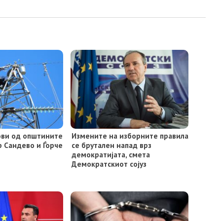
лови од општините
Измените на изборните правила
р Сандево и Ѓорче
се брутален напад врз
демократијата, смета
Демократскиот сојуз