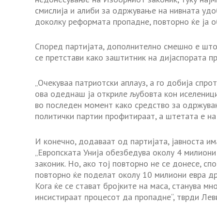
смислија и алиби за одржување на нивната удоб
доколку реформата пропадне, повторно ќе ја об
Според партијата, дополнително смешно е шт
се претстави како заштитник на дијаспората п
„Очекуваа патриотски аплауз, а го добија спро
ова одеднаш ја откриле љубовта кон иселеници
во последен момент како средство за одржувањ
политички партии профитираат, а штетата е на 
И конечно, додаваат од партијата, јавноста и
„Европската Унија обезбедува околу 4 милион
законик. Но, ако тој повторно не се донесе,
повторно ќе поделат околу 10 милиони евра д
Кога ќе се стават бројките на маса, станува м
инсистираат процесот да пропадне“, тврди Лев