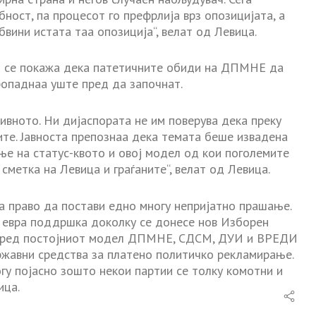
ност, па процесот го префрлија врз опозицијата, а
вини истата таа опозиција“, велат од Левица.
о се покажа дека патетичните обиди на ДПМНЕ да
ропаднаа уште пред да започнат.
тивното. Ни дијаспората не им поверува дека преку
те. Јавноста препознаа дека темата беше извадена
е на статус-квото и овој модел од кои поголемите
сметка на Левица и граѓаните“, велат од Левица.
ма право да постави едно многу непријатно прашање.
и евра поддршка доколку се донесе нов Изборен
 според постојниот модел ДПМНЕ, СДСМ, ДУИ и ВРЕДИ
ржавни средства за платено политичко рекламирање.
ногу појасно зошто некои партии се толку комотни и
ица.