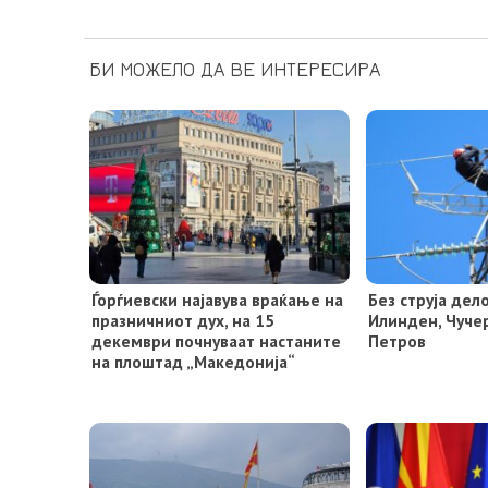
БИ МОЖЕЛО ДА ВЕ ИНТЕРЕСИРА
Ѓорѓиевски најавува враќање на
Без струја де
празничниот дух, на 15
Илинден, Чуче
декември почнуваат настаните
Петров
на плоштад „Македонија“