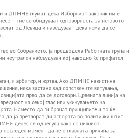
и и ДПМНЕ глумат дека Изборниот законик им е
онесе – тие се обидуваат одговорноста за неговото
 велат од Левица и наведуваат дека нема да се
.
ство во Собранието, ја предводела Работната група и
уми неутрален набљудувач кој наводно ќе прифател
гач, и арбитер, и жртва. Ако ДПМНЕ навистина
ешение, нека застане зад сопствените ветувања,
озицијата прво да се договори. Црвената линија на
редност на секој глас или укинувањето на
ората. Наместо да ги бранат принципите што ќе
а да ја претворат дијаспората во политички штит
ДПМНЕ денес се однесува како со нивниот
о последен момент да не е главната причина за
рна страна и негов случаен набљудувач. Сега