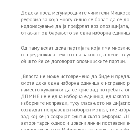
Додека пред меѓународните чинители Мицкоск
реформа за која многу силно се борат да се д
недонесување да ја префрлат врз опозицијата,
откажат од барањето за една изборна единица
Од таму велат дека партијата која има мнозин
го предложила текстот на законот, а денес гл
сѐ што ќе се договорат опозициските партии.
„Власта не може истовремено да биде и предла
смета дека една изборна единица е исправно р
наместо кукавички да се крие зад потребата оп
ДПМНЕ не е една изборна единица, еднаквата в
изборните неправди, туку гласањето на дијасп
создадат поправеден изборен модел, тие избра
зад кој ќе ја сокријат суштинската реформа. 
авторитарен однос и црвени линии поставени в
недонесување на Изборниот законик, туку најми