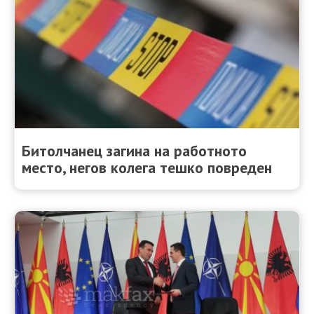
Битолчанец загина на работното
место, негов колега тешко повреден