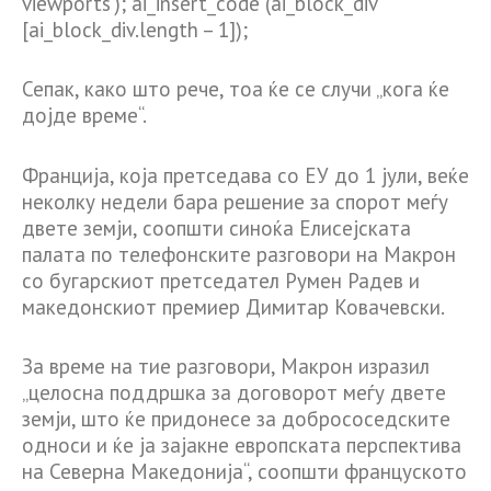
viewports’); ai_insert_code (ai_block_div
[ai_block_div.length – 1]);
Сепак, како што рече, тоа ќе се случи „кога ќе
дојде време“.
Франција, која претседава со ЕУ до 1 јули, веќе
неколку недели бара решение за спорот меѓу
двете земји, соопшти синоќа Елисејската
палата по телефонските разговори на Макрон
со бугарскиот претседател Румен Радев и
македонскиот премиер Димитар Ковачевски.
За време на тие разговори, Макрон изразил
„целосна поддршка за договорот меѓу двете
земји, што ќе придонесе за добрососедските
односи и ќе ја зајакне европската перспектива
на Северна Македонија“, соопшти француското