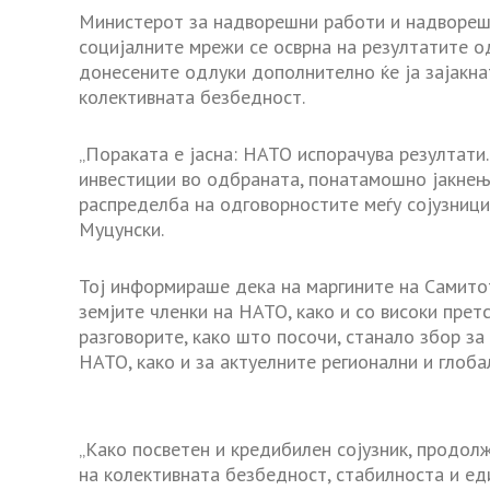
Министерот за надворешни работи и надворешна
социјалните мрежи се осврна на резултатите о
донесените одлуки дополнително ќе ја зајакна
колективната безбедност.
„Пораката е јасна: НАТО испорачува резултати
инвестиции во одбраната, понатамошно јакнењ
распределба на одговорностите меѓу сојузници
Муцунски.
Тој информираше дека на маргините на Самито
земјите членки на НАТО, како и со високи прет
разговорите, како што посочи, станало збор з
НАТО, како и за актуелните регионални и глоб
„Како посветен и кредибилен сојузник, продол
на колективната безбедност, стабилноста и ед