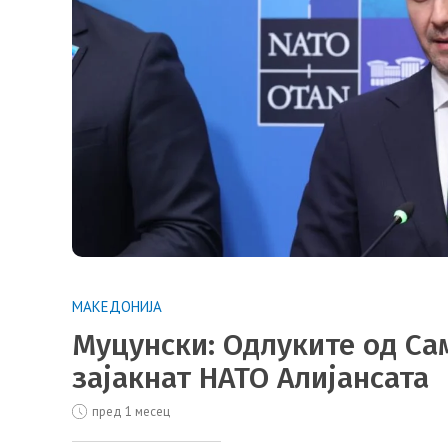
МАКЕДОНИЈА
Муцунски: Одлуките од Сам
зајакнат НАТО Алијансата
пред 1 месец