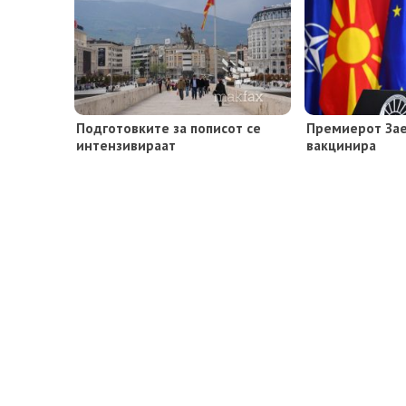
Подготовките за пописот се
Премиерот Зaе
интензивираат
вакцинира