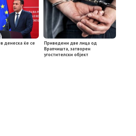
в денеска ќе се
Приведени две лица од
Врапчишта, затворен
угостителски објект