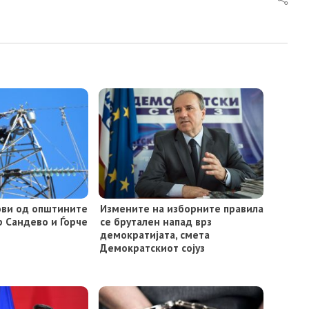
лови од општините
Измените на изборните правила
р Сандево и Ѓорче
се брутален напад врз
демократијата, смета
Демократскиот сојуз