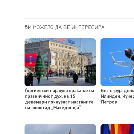
БИ МОЖЕЛО ДА ВЕ ИНТЕРЕСИРА
Ѓорѓиевски најавува враќање на
Без струја де
празничниот дух, на 15
Илинден, Чуче
декември почнуваат настаните
Петров
на плоштад „Македонија“