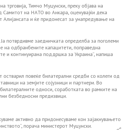
 трговија, Тимчо Муцунски, преку објава на
д Самитот на НАТО во Анкара, оценувајќи дека
т Алијансата и ќе придонесат за унапредување на
. Ја потврдивме заедничката определба за поголеми
е на одбранбените капацитети, поправедна
те и континуирана поддршка за Украина“, напиша
т остварил повеќе билатерални средби со колеги од
ставници на земјите сојузници и партнери. Во
а билатералните односи, соработката во рамките на
ални безбедносни предизвици.
жуваме активно да придонесуваме кон зајакнувањето
инството“, порача министерот Муцунски.