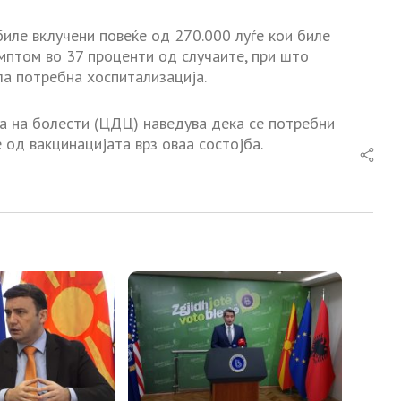
биле вклучени повеќе од 270.000 луѓе кои биле
мптом во 37 проценти од случаите, при што
ла потребна хоспитализација.
а на болести (ЦДЦ) наведува дека се потребни
 од вакцинацијата врз оваа состојба.