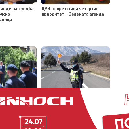
Линде на средба
ДУИ го претстави четвртиот
олско-
приоритет – Зелената агенда
раница
ов:
(Видео) За еден ден казнети
 се гордост на
325 возачи за брзо возење
о ќе добијат
противпожарна