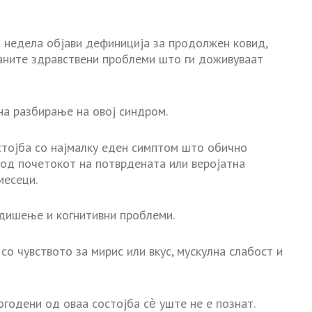
а недела објави дефиниција за продолжен ковид,
јаните здравствени проблеми што ги доживуваат
на разбирање на овој синдром.
тојба со најмалку еден симптом што обично
и од почетокот на потврдената или веројатна
месеци.
 дишење и когнитивни проблеми.
со чувството за мирис или вкус, мускулна слабост и
огодени од оваа состојба сѐ уште не е познат.