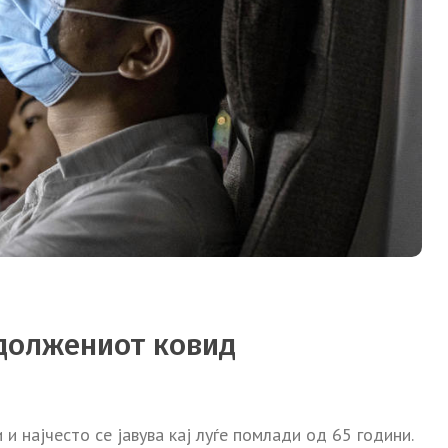
одолжениот ковид
 најчесто се јавува кај луѓе помлади од 65 години.