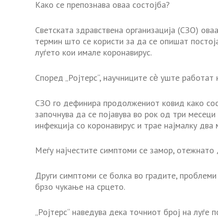
Како се препознава оваа состојба?
Светската здравствена организација (СЗО) ова
термин што се користи за да се опишат посто
луѓето кои имале коронавирус.
Според „Ројтерс“, научниците сѐ уште работат 
СЗО го дефинира продолжениот ковид како сос
започнува да се појавува во рок од три месец
инфекција со коронавирус и трае најмалку два 
Меѓу најчестите симптоми се замор, отежнато
Други симптоми се болка во градите, проблеми 
брзо чукање на срцето.
„Ројтерс“ наведува дека точниот број на луѓе п