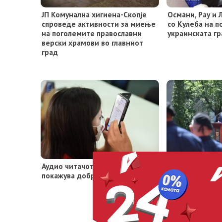
ЈП Комунална хигиена-Скопје
Османи, Рау и 
спроведе активности за миење
со Кулеба на п
на поголемите православни
украинската г
верски храмови во главниот
град
Аудио читачот за слепи лица
(Видео) Шилег
покажува добри резултати
Пожарникарите
Скопје, наскор
најсовремена 
скала