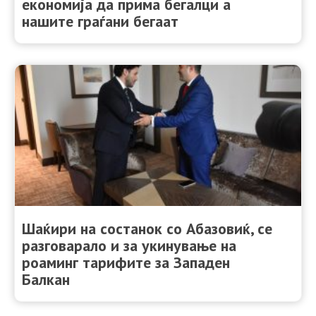
економија да прима бегалци а
нашите граѓани бегаат
Шаќири на состанок со Абазовиќ, се
разговарало и за укинување на
роаминг тарифите за Западен
Балкан