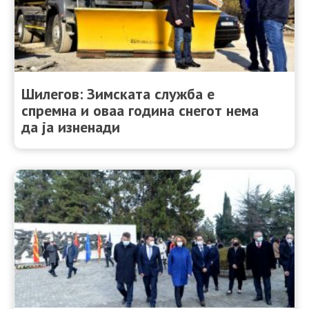
Шилегов: Зимската служба е
спремна и оваа година снегот нема
да ја изненади