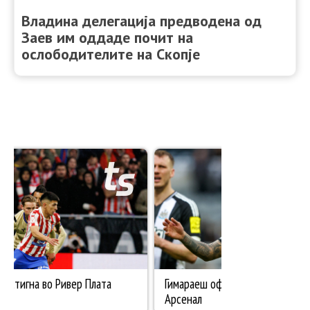
Владина делегација предводена од
Заев им оддаде почит на
ослободителите на Скопје