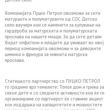
Компанијата Пуцко Петрол овозможи за сите
матуранти и полуматуранти од СОС Детско
село ваучери кои се наменети за купување на
гардероба за матурската и полуматурската
прослава на нашите млади. За да сите детали
бидат опфатени и младите да уживаат во овој
период компанијата овозможи и за девојките
шминка и фризура за нивната матурска
прослава.
Статешкото партнерство со ПУЦКО ПЕТРОЛ
го градиме врз темелите: Топол дом и грижа за
секое дете и со следните активности кои ќе ги
организираме со партнерот ќе ставиме акцент
кон поддршка на капацитетите и можностите