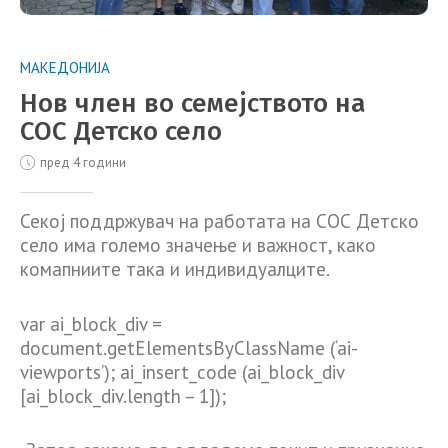
МАКЕДОНИЈА
Нов член во семејството на
СОС Детско село
пред 4 години
Секој поддржувач на работата на СОС Детско
село има големо значење и важност, како
комапниите така и индивидуалците.
var ai_block_div =
document.getElementsByClassName (‘ai-
viewports’); ai_insert_code (ai_block_div
[ai_block_div.length – 1]);