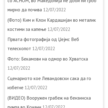
со АСНОМ, во Македонија не доби ни гроб
мирно да почива
12/07/2022
(Фото) Ким и Клои Кардашијан во металик
костими за капење
12/07/2022
Првата фотографија од Џејмс Веб
телескопот
12/07/2022
Фото: Бекамови на одмор во Хрватска
12/07/2022
Сценариото кое Левандовски сака да го
избегне
12/07/2022
(ВИДЕО) Вооружен грабеж на бензинска
пумпа во Кочани
12/07/2022