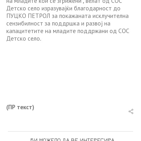
на младите кои се згрижени“, велат од СОС
Детско село изразувајќи благодарност до
ПУЦКО ПЕТРОЛ за покажаната исклучителна
сензибилност за поддршка и развој на
капацитетите на младите поддржани од СОС
Детско село.
(ПР текст)
БИ МОЖЕЛО ДА ВЕ ИНТЕРЕСИРА