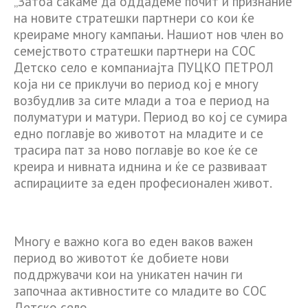
„Затоа сакаме да оддадеме почит и признание
на новите стратешки партнери со кои ќе
креираме многу кампањи. Нашиот нов член во
семејството стратешки партнери на СОС
Детско село е компаниајта ПУЦКО ПЕТРОЛ
која ни се приклучи во период кој е многу
возбудлив за сите млади а тоа е период на
полуматури и матури. Период во кој се сумира
едно поглавје во животот на младите и се
трасира пат за ново поглавје во кое ќе се
креира и нивната иднина и ќе се развиваат
аспирациите за еден професионален живот.
Многу е важно кога во еден ваков важен
период во животот ќе добиете нови
поддржувачи кои на уникатен начин ги
започнаа активностите со младите во СОС
Детско село.