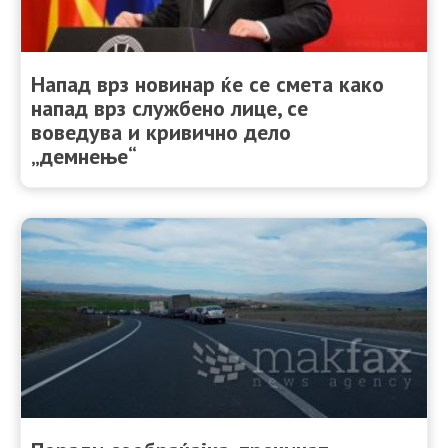
Напад врз новинар ќе се смета како
напад врз службено лице, се
воведува и кривично дело
„демнење“