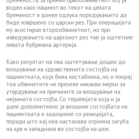
бременоста. Ја примил првообвинетиот кој ја
водел како пациент во текот на целата
бременост и донел одлука породувањето да
биде извршено со царски рез. При операцијата
му асистирал второобвинетиот, но при
изведувањето на царскиот рез тие ја оштетиле
левата бубрежна артерија.
Како резултат на ова оштетување дошло до
влошување на здравствената состојба на
пациентката, која била нестабилна, но и покрај
тоа обвинетите не презеле никакви мерки за
утврдување на причините за влошување на
нејзината состојба. Со терапијата која и ја
дале дополнително ја влошиле состојбата на
пациентката и задоцниле со реакцијата,
поради што кај неа настанала огромна загуба
на крв и западнала во состојба на шок.