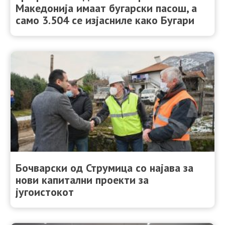
Македонија имаат бугарски пасош, а
само 3.504 се изјасниле како Бугари
Бочварски од Струмица со најава за
нови капитални проекти за
југоистокот