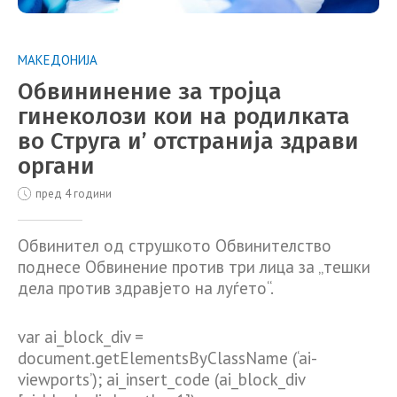
МАКЕДОНИЈА
Обвининение за тројца
гинеколози кои на родилката
во Струга и’ отстранија здрави
органи
пред 4 години
Обвинител од струшкото Обвинителство
поднесе Обвинение против три лица за „тешки
дела против здравјето на луѓето“.
var ai_block_div =
document.getElementsByClassName (‘ai-
viewports’); ai_insert_code (ai_block_div