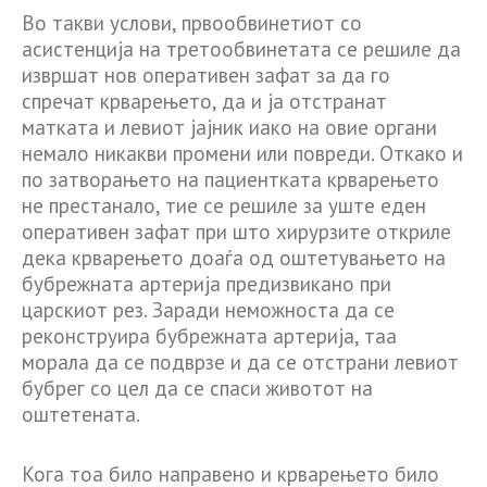
Во такви услови, првообвинетиот со
асистенција на третообвинетата се решиле да
извршат нов оперативен зафат за да го
спречат крварењето, да и ја отстранат
матката и левиот јајник иако на овие органи
немало никакви промени или повреди. Откако и
по затворањето на пациентката крварењето
не престанало, тие се решиле за уште еден
оперативен зафат при што хирурзите откриле
дека крварењето доаѓа од оштетувањето на
бубрежната артерија предизвикано при
царскиот рез. Заради неможноста да се
реконструира бубрежната артерија, таа
морала да се подврзе и да се отстрани левиот
бубрег со цел да се спаси животот на
оштетената.
Кога тоа било направено и крварењето било