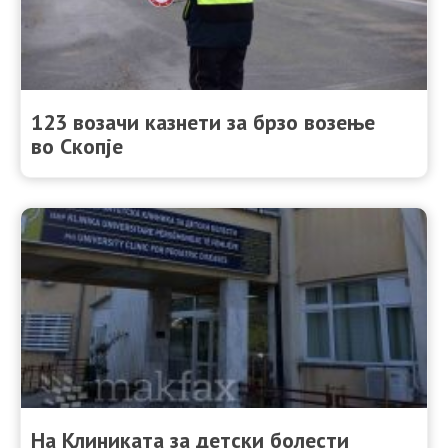
123 возачи казнети за брзо возење
во Скопје
На Клиниката за детски болести