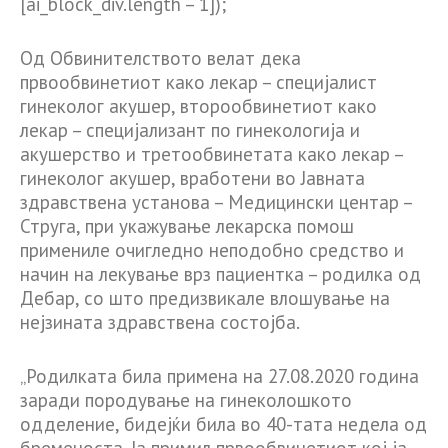
[ai_block_div.length – 1]);
Oд Обвинителството велат дека
првообвинетиот како лекар – специјалист
гинеколог акушер, второобвинетиот како
лекар – специјализант по гинекологија и
акушерство и третообвинетата како лекар –
гинеколог акушер, вработени во Јавната
здравствена установа – Медицински центар –
Струга, при укажување лекарска помош
примениле очигледно неподобно средство и
начин на лекување врз пациентка – родилка од
Дебар, со што предизвикале влошување на
нејзината здравствена состојба.
„Родилката била примена на 27.08.2020 година
заради породување на гинеколошкото
одделение, бидејќи била во 40-тата недела од