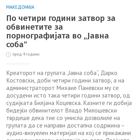
МАКЕДОНИЈА
По четири години затвор за
обвинетите за
порнографијата во „Јавна
соба“
пред 4 години
Креаторот на групата „Јавна соба“, Дарко
Костовски, доби четири години затвор, а на
администраторот Михаил Паневски му се
досудени исто така четири години затвор, од
судијката Билјана Коцевска. Казните ги добија
бидејќи обвинителот Владо Милошевски
тврдеше дека тие со умисла дозволиле на
групата да се направи достапна содржина –
аудио-визуелен материјал на кој се прикажани