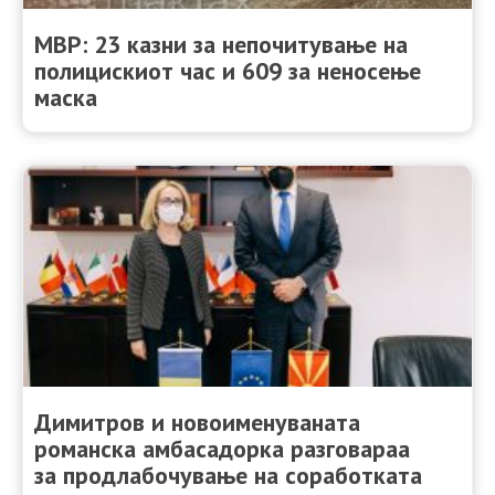
МВР: 23 казни за непочитување на
полицискиот час и 609 за неносење
маска
Димитров и новоименуваната
романска амбасадорка разговараа
за продлабочување на соработката