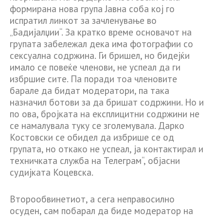
формирана нова група Јавна соба кој го
испратил линкот за зачленување во
„Бадијалџии“. За кратко време основачот на
групата забележал дека има фотографии со
сексуална содржина. Ги бришел, но бидејќи
имало се повеќе членови, не успеал да ги
избршие сите. Па поради тоа членовите
барале да бидат модератори, па така
назначил ботови за да бришат содржини. Но и
по ова, бројката на експлицитни содржини не
се намалувала туку се зголемувала. Дарко
Костовски се обидел да избрише се од
групата, но откако не успеал, ја контактирал и
техничката служба на Телеграм“, објасни
судијката Коцевска.
Второобвинетиот, а сега неправосилно
осуден, сам побарал да биде модератор на