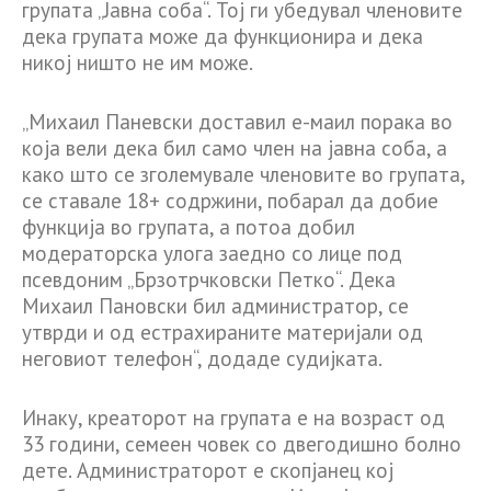
групата „Јавна соба“. Тој ги убедувал членовите
дека групата може да функционира и дека
никој ништо не им може.
„Михаил Паневски доставил е-маил порака во
која вели дека бил само член на јавна соба, а
како што се зголемувале членовите во групата,
се ставале 18+ содржини, побарал да добие
функција во групата, а потоа добил
модераторска улога заедно со лице под
псевдоним „Брзотрчковски Петко“. Дека
Михаил Пановски бил администратор, се
утврди и од естрахираните материјали од
неговиот телефон“, додаде судијката.
Инаку, креаторот на групата е на возраст од
33 години, семеен човек со двегодишно болно
дете. Администраторот е скопјанец кој