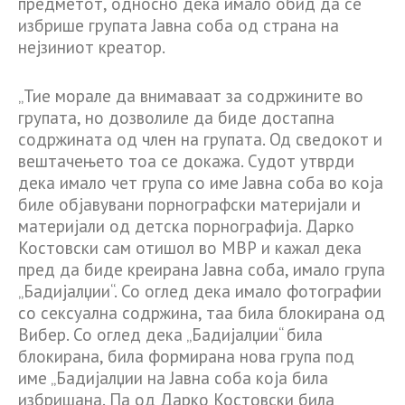
предметот, односно дека имало обид да се
избрише групата Јавна соба од страна на
нејзиниот креатор.
„Тие морале да внимаваат за содржините во
групата, но дозволиле да биде достапна
содржината од член на групата. Од сведокот и
вештачењето тоа се докажа. Судот утврди
дека имало чет група со име Јавна соба во која
биле објавувани порнографски материјали и
материјали од детска порнографија. Дарко
Костовски сам отишол во МВР и кажал дека
пред да биде креирана Јавна соба, имало група
„Бадијалџии“. Со оглед дека имало фотографии
со сексуална содржина, таа била блокирана од
Вибер. Со оглед дека „Бадијалџии“ била
блокирана, била формирана нова група под
име „Бадијалџии на Јавна соба која била
избришана. Па од Дарко Костовски била