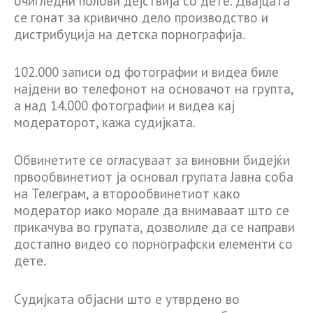
очигледни полови дејствија со дете. Двајцата
се гонат за кривично дело производство и
дистрибуција на детска порнографија.
102.000 записи од фотографии и видеа биле
најдени во телефонот на основачот на групта,
а над 14.000 фотографии и видеа кај
модераторот, кажа судијката.
Обвинетите се огласуваат за виновни бидејќи
првообвинетиот ја основал групата Јавна соба
на Телеграм, а второобвинетиот како
модератор иако морале да внимаваат што се
прикачува во групата, дозволиле да се направи
достапно видео со порнографски елементи со
дете.
Судијката објасни што е утврдено во