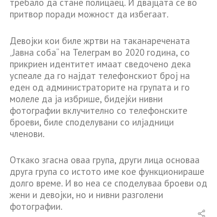
требало да стане полицаец. И двајцата се во
притвор поради можност да избегаат.
Девојки кои биле жртви на таканаречената
„Јавна соба“ на Телеграм во 2020 година, со
прикриен идентитет имаат сведочено дека
успеале да го најдат телефонскиот број на
еден од администраторите на групата и го
молеле да ја избрише, бидејќи нивни
фотографии вклучително со телефонските
броеви, биле споделувани со илјадници
членови.
Откако згасна оваа група, други лица основаа
друга група со истото име кое функционираше
долго време. И во неа се споделуваа броеви од
жени и девојки, но и нивни разголени
фотографии.