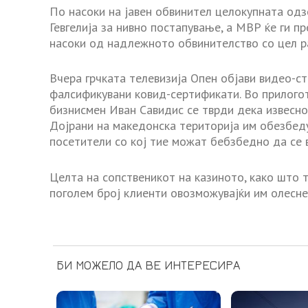
По насоки на јавен обвинител целокупната од
Гевгелија за нивно постапување, а МВР ќе ги п
насоки од надлежното обвинителство со цел ра
Вчера грчката телевизија Опен објави видео-ст
фалсификувани ковид-сертификати. Во прилогот
бизнисмен Иван Савидис се тврди дека извесно
Дојрани на македонска територија им обезбеду
посетители со кој тие можат бебзбедно да се в
Целта на сопственикот на казиното, како што 
поголем број клиенти овозможувајќи им олесне
БИ МОЖЕЛО ДА ВЕ ИНТЕРЕСИРА