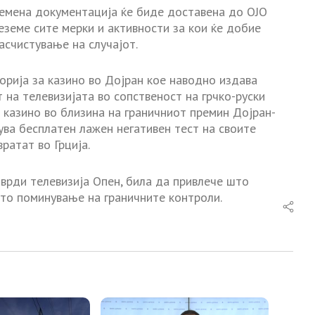
земена документација ќе биде доставена до ОЈО
реземе сите мерки и активности за кои ќе добие
счистување на случајот.
орија за казино во Дојран кое наводно издава
 на телевизијата во сопственост на грчко-руски
 казино во близина на граничниот премин Дојран-
ва бесплатен лажен негативен тест на своите
ратат во Грција.
тврди телевизија Опен, била да привлече што
то поминување на граничните контроли.