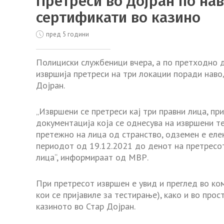
Претреси во Дојран по на
сертификати во казино
пред 5 години
Полициски службеници вчера, а по претходно д
извршија претреси на три локации поради нав
Дојран.
„Извршени се претреси кај три правни лица, п
документација која се однесува на извршени т
претежно на лица од странство, одземен е еле
периодот од 19.12.2021 до денот на претресот
лица“, информираат од МВР.
При претресот извршен е увид и преглед во ком
кои се пријавиле за тестирање), како и во про
казиното во Стар Дојран.