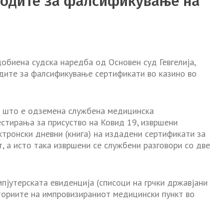
водите за фалсификување на
обиена судска наредба од Основен суд Гевгелија,
одите за фалсификување сертификати во казино во
ри што е одземена службена медицинска
естирања за присуство на Ковид 19, извршени
ктронски дневни (книга) на издадени сертификати за
, а исто така извршени се службени разговори со две
пјутерската евиденција (списоци на грчки државјани
сториите на импровизираниот медицински пункт во