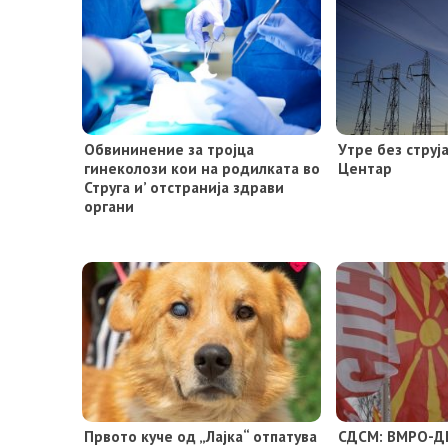
Обвининение за тројца
Утре без струј
гинеколози кои на родилката во
Центар
Струга и’ отстранија здрави
органи
Првото куче од „Лајка“ отпатува
СДСМ: ВМРО-Д