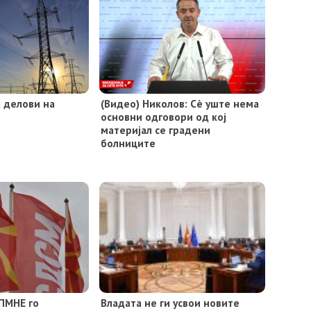
а делови на
(Видео) Николов: Сè уште нема
основни одговори од кој
материјал се градени
болниците
ПМНЕ го
Владата не ги усвои новите