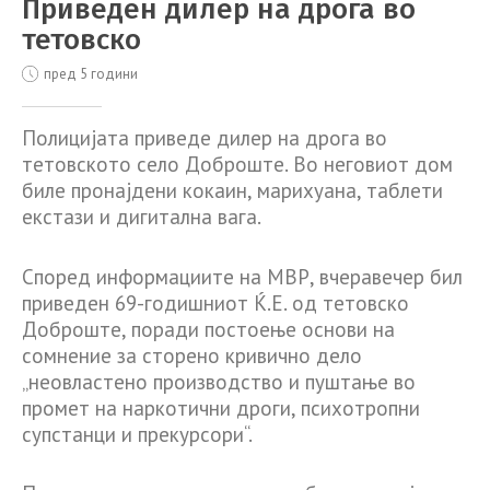
Приведен дилер на дрога во
тетовско
пред 5 години
Полицијата приведе дилер на дрога во
тетовското село Доброште. Во неговиот дом
биле пронајдени кокаин, марихуана, таблети
екстази и дигитална вага.
Според информациите на МВР, вчеравечер бил
приведен 69-годишниот Ќ.Е. од тетовско
Доброште, поради постоење основи на
сомнение за сторено кривично дело
„неовластено производство и пуштање во
промет на наркотични дроги, психотропни
супстанци и прекурсори“.