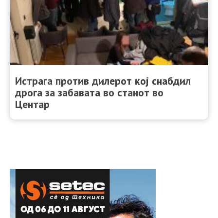
Истрага против дилерот кој снабдил
дрога за забавата во станот во
Центар