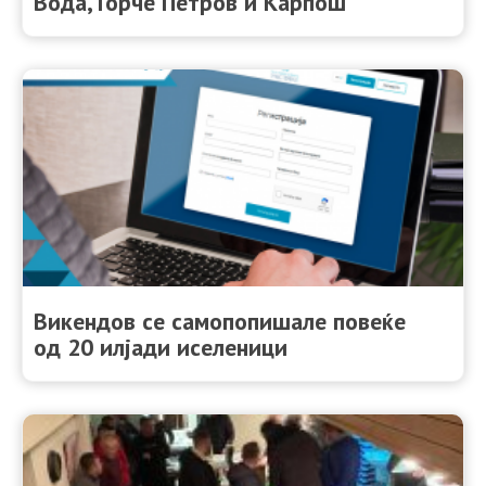
Вода, Ѓорче Петров и Карпош
Викендов се самопопишале повеќе
од 20 илјади иселеници