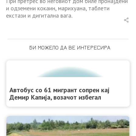
При претрес во неговиот дом биле пронајдени
и одземени кокаин, марихуана, таблети
екстази и дигитална вага.
БИ МОЖЕЛО ДА ВЕ ИНТЕРЕСИРА
Автобус со 61 мигрант сопрен кај
Демир Капија, возачот избегал