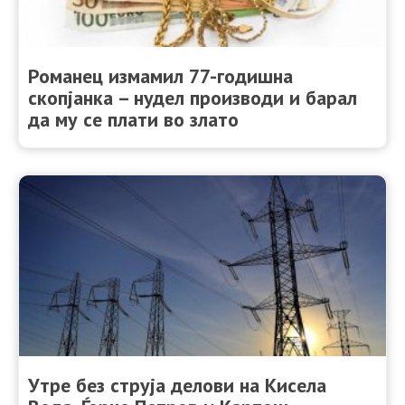
Романец измамил 77-годишна
скопјанка – нудел производи и барал
да му се плати во злато
Утре без струја делови на Кисела