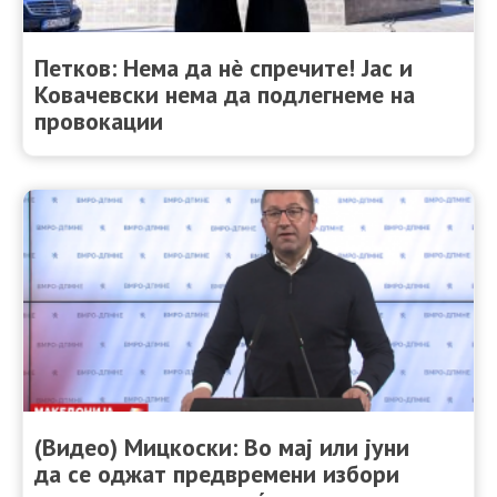
Петков: Нема да нè спречите! Јас и
Ковачевски нема да подлегнеме на
провокации
(Видео) Мицкоски: Во мај или јуни
да се оджат предвремени избори