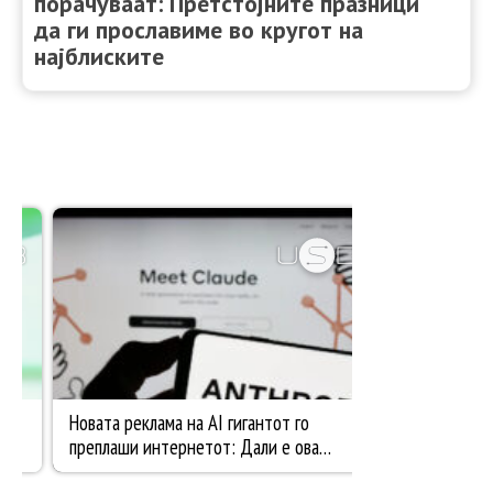
порачуваат: Претстојните празници
да ги прославиме во кругот на
најблиските