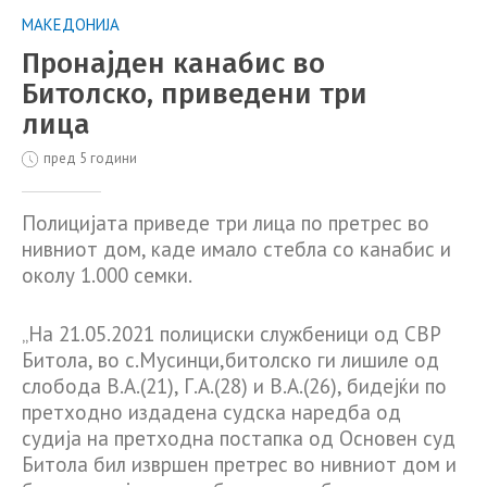
МАКЕДОНИЈА
Пронајден канабис во
Битолско, приведени три
лица
пред 5 години
Полицијата приведе три лица по претрес во
нивниот дом, каде имало стебла со канабис и
околу 1.000 семки.
„На 21.05.2021 полициски службеници од СВР
Битола, во с.Мусинци,битолско ги лишиле од
слобода В.А.(21), Г.А.(28) и В.А.(26), бидејќи по
претходно издадена судска наредба од
судија на претходна постапка од Основен суд
Битола бил извршен претрес во нивниот дом и