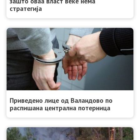
зашто оваа власт веќе нема
стратегија
Приведено лице од Валандово по
распишана централна потерница