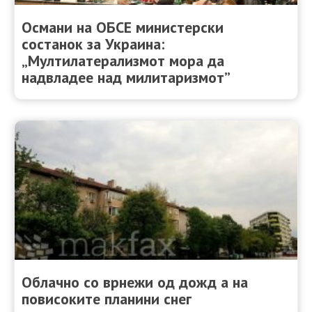
Османи на ОБСЕ министерски
состанок за Украина:
„Мултилатерализмот мора да
надвладее над милитаризмот”
Облачно со врнежи од дожд а на
повисоките планини снег