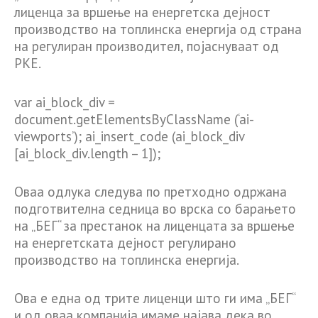
лиценца за вршење на енергетска дејност
производство на топлинска енергија од страна
на регулиран производител, појаснуваат од
РКЕ.
var ai_block_div =
document.getElementsByClassName (‘ai-
viewports’); ai_insert_code (ai_block_div
[ai_block_div.length – 1]);
Оваа одлука следува по претходно одржана
подготвителна седница во врска со барањето
на „БЕГ“ за престанок на лиценцата за вршење
на енергетската дејност регулирано
производство на топлинска енергија.
Ова е една од трите лиценци што ги има „БЕГ“
и од оваа компанија имаме најава дека во