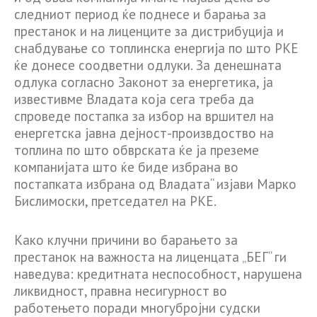
следниот период ќе поднесе и барања за
престанок и на лиценците за дистрибуција и
снабдување со топлинска енергија по што РКЕ
ќе донесе соодветни одлуки. За денешната
одлука согласно Законот за енергетика, ја
известивме Владата која сега треба да
спроведе постапка за избор на вршител на
енергетска јавна дејност-произвдоство на
топлина по што обврската ќе ја преземе
компанијата што ќе биде избрана во
постапката избрана од Владата“ изјави Марко
Бислимоски, претседател на РКЕ.
Како клучни причини во барањето за
престанок на важноста на лиценцата „БЕГ“ ги
наведува: кредитната неспособност, нарушена
ликвидност, правна несигурност во
работењето поради многубројни судски