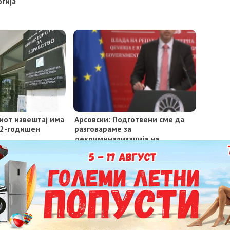
ргија
иот извештај има
Арсовски: Подготвени сме да
22-годишен
разговараме за
декриминализација на
канабисот преку измени во
Кривичниот законик
МАРКЕТИНГ
КОНТАКТ
ИМПРЕСУМ
Copyright © 2021 - Member of IAB Macedonia | Member of Clip Media group