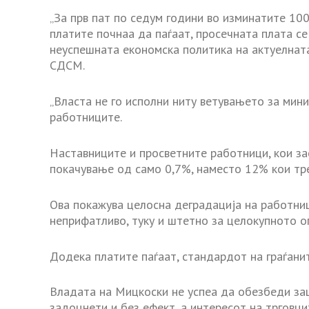
„За прв пат по седум години во изминатите 100
платите почнаа да паѓаат, просечната плата се
неуспешната економска политика на актуелна
СДСМ.
„Власта не го исполни ниту ветувањето за мин
работниците.
Наставниците и просветните работници, кои з
покачување од само 0,7%, наместо 12% кои тр
Ова покажува целосна деградација на работниц
неприфатливо, туку и штетно за целокупното о
Додека платите паѓаат, стандардот на граѓанит
Владата на Мицкоски не успеа да обезбеди заш
задоцнети и без ефект, а интересот на трговци