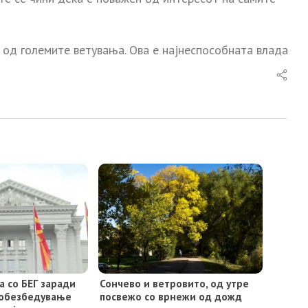
д големите ветувања. Ова е најнеспособната влада
а со БЕГ заради
Сончево и ветровито, од утре
 обезбедување
посвежо со врнежи од дожд