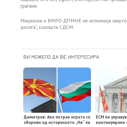
граѓани.
Мицкоски и ВМРО-ДПМНЕ не исполнија ништо о
досега“, соопшти СДСМ.
БИ МОЖЕЛО ДА ВЕ ИНТЕРЕСИРА
Димитрoв: Ако потрае играта со
ЕСМ ќе управув
зборови од историското „Не“ ќе
континуирано