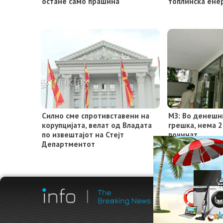
остане само прашина
топлинска ене
Силно сме спротивставени на
МЗ: Во денешн
корупцијата, велат од Владата
грешка, нема 
по извештајот на Стејт
починат
Департментот