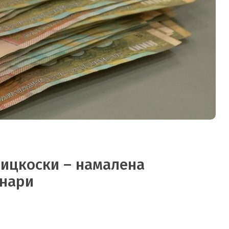
Мицкоски – намалена
енари