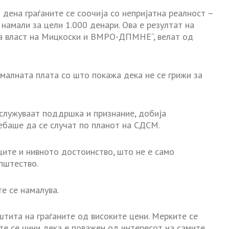
 дена граѓаните се соочија со непријатна реалност –
 намали за цели 1.000 денари. Ова е резултат на
та власт на Мицкоски и ВМРО-ДПМНЕ“, велат од
ималната плата со што покажа дека не се грижи за
аслужуваат поддршка и признание, добија
ебаше да се случат по планот на СДСМ.
ите и нивното достоинство, што не е само
пштество.
е се намалува.
тита на граѓаните од високите цени. Мерките се
те се чини дека е поважен од интересот на самите