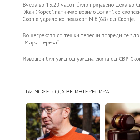
Вчера во 13.20 часот било пријавено дека во Ск
„Жан Жорес“, патничко возило „фиат“, со скопск
Скопје удрило во пешакот М.Б.(68) од Скопје.
Во несреќата со тешки телесни повреди се здо
„Мајка Тереза“.
Извршен бил увид од увидна екипа од СВР Скоп
БИ МОЖЕЛО ДА ВЕ ИНТЕРЕСИРА