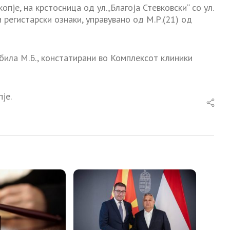
опје, на крстосница од ул.„Благоја Стевковски“ со ул.
и регистарски ознаки, управувано од М.Р.(21) од
била М.Б., констатирани во Комплексот клиники
је.