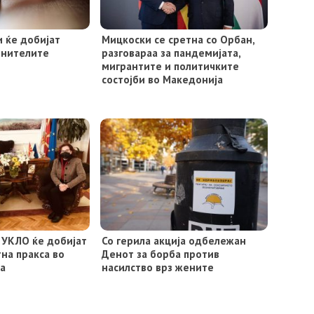
и ќе добијат
Мицкоски се сретна со Орбан,
инителите
разговараа за пандемијата,
мигрантите и политичките
состојби во Македонија
 УКЛО ќе добијат
Со герила акција одбележан
на пракса во
Денот за борба против
а
насилство врз жените