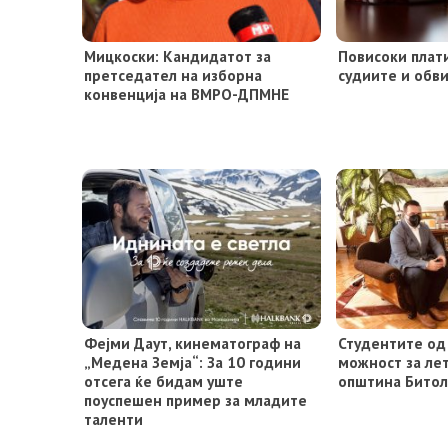
Мицкоски: Кандидатот за
Повисоки плат
претседател на изборна
судиите и обв
конвенција на ВМРО-ДПМНЕ
Фејми Даут, кинематограф на
Студентите од
„Медена Земја“: За 10 години
можност за лет
отсега ќе бидам уште
општина Битол
поуспешен пример за младите
таленти