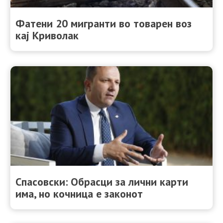
Фатени 20 мигранти во товарен воз
кај Криволак
Спасовски: Oбрасци за лични карти
има, но кочница е законот