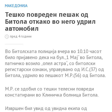
МАКЕДОНИЈА
Тешко повреден пешак од
Битола откако во него удрил
автомобил
пред 4 години
Во Битолската полиција вчера во 10.10 часот
било пријавено дека на бул.„1 Мај“ во Битола,
патничко возило „опел астра“, со битолски
регистарски ознаки, управувано од И.С.(37) од
Битола, удрило во пешакот М.Р.(56) од Битола.
М.Р. се здобил со тешки телесни повреди
констатирани во Клиничка болница Битола.
Извршен бил увид од увидна екипа од