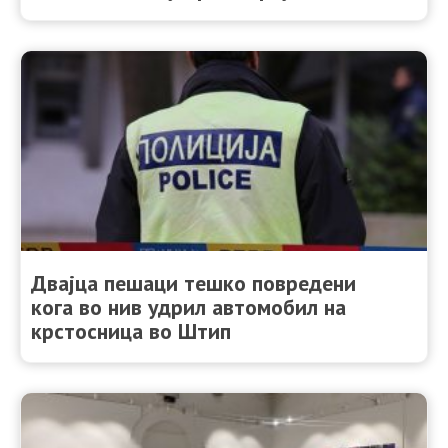
Двајца пешаци тешко повредени
кога во нив удрил автомобил на
крстосница во Штип