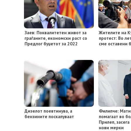
Заев: Поквалитетен живот за
Жителите на К
граѓаните, економски раст со
протест: Во л
Предлог буџетот за 2022
сме оставени 
Дизелот поевтинува, а
Филипче: Мати
бензините поскапуваат
помагаат во б
Прилеп, засега
нови мерки