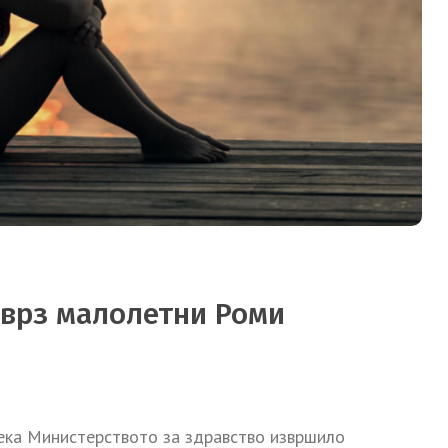
 врз малолетни Роми
 дека Министерството за здравство извршило