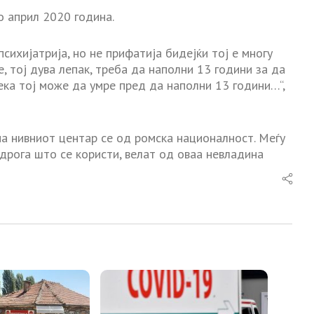
 април 2020 година.
ихијатрија, но не прифатија бидејќи тој е многу
 тој дува лепак, треба да наполни 13 години за да
дека тој може да умре пред да наполни 13 години…“,
 нивниот центар се од ромска националност. Меѓу
рога што се користи, велат од оваа невладина