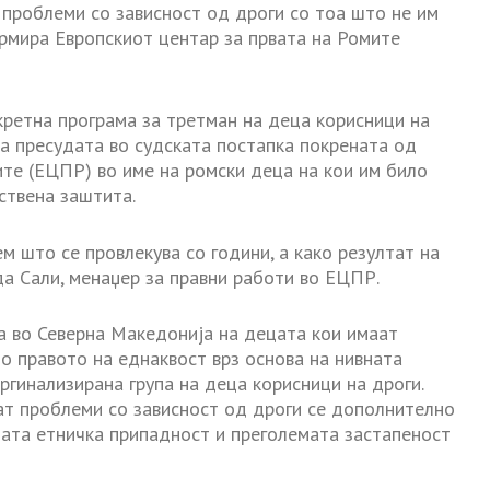
проблеми со зависност од дроги со тоа што не им
рмира Европскиот центар за првата на Ромите
ретна програма за третман на деца корисници на
а пресудата во судската постапка покрената од
ите (ЕЦПР) во име на ромски деца на кои им било
ствена заштита.
м што се провлекува со години, а како резултат на
да Сали, менаџер за правни работи во ЕЦПР.
 во Северна Македонија на децата кои имаат
о правото на еднаквост врз основа на нивната
аргинализирана група на деца корисници на дроги.
ат проблеми со зависност од дроги се дополнително
ната етничка припадност и преголемата застапеност