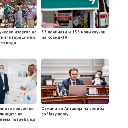
учково излегоа на
35 починати и 135 нови случаи
етните горештини
на Ковид-19
без вода
чните лекари ќе
Османи во Анталија на средба
олницата во
со Чавушоглу
 нема потреба од