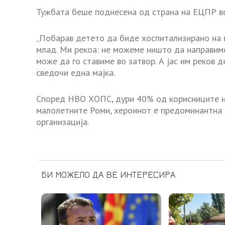
Тужбата беше поднесена од страна на ЕЦПР во
„Побарав детето да биде хоспитализирано на пс
млад. Ми рекоа: не можеме ништо да направиме,
може да го ставиме во затвор. А јас им реков 
сведочи една мајка.
Според НВО ХОПС, дури 40% од корисниците на
малолетните Роми, хероинот е предоминантна д
организација.
БИ МОЖЕЛО ДА ВЕ ИНТЕРЕСИРА