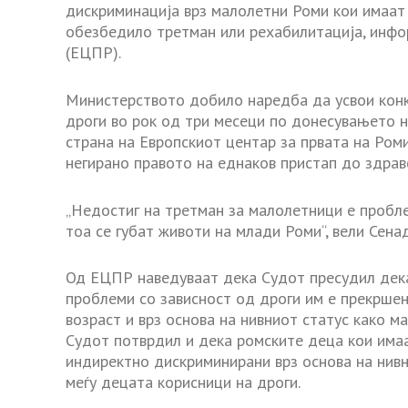
дискриминација врз малолетни Роми кои имаат 
обезбедило третман или рехабилитација, инфо
(ЕЦПР).
Министерството добило наредба да усвои конк
дроги во рок од три месеци по донесувањето н
страна на Европскиот центар за првата на Ром
негирано правото на еднаков пристап до здрав
„Недостиг на третман за малолетници е пробле
тоа се губат животи на млади Роми“, вели Сена
Од ЕЦПР наведуваат дека Судот пресудил дека
проблеми со зависност од дроги им е прекршен
возраст и врз основа на нивниот статус како м
Судот потврдил и дека ромските деца кои има
индиректно дискриминирани врз основа на нив
меѓу децата корисници на дроги.