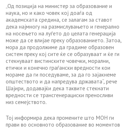
„Од позиција на министер за образование и
наука, но и како човек кој доаѓа од
академската средина, се залагам за ставот
дека најмногу на размислувањето и генерално
на носењето на луѓето до целата генерација
може да се влијае преку образованието. Затоа,
мора да продолжиме да градиме образовен
систем преку кој сите ќе се образуваат и ќе ги
стекнуваат вистинските човечки, морални,
етички и конечно граѓански вредности кои
мораме да ги поседуваме, за да го зајакнеме
општеството и да напредува државата“, рече
Шајири, додавајќи дека таквите стекнати
вредности се трансгенерациски преносливи
низ семејството.
Тој информира дека промените што МОН ги
прави во основното образование во моментов