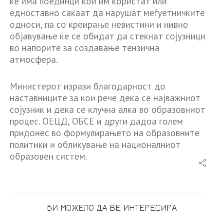
ќе има поединци кои им користат или
едноставно сакаат да нарушат меѓуетничките
односи, па со креирање невистини и нивно
објавување ќе се обидат да стекнат сојузници
во напорите за создавање тензична
атмосфера.
Министерот изрази благодарност до
наставниците за кои рече дека се најважниот
сојузник и дека се клучна алка во образовниот
процес. ОЕЦД, ОБСЕ и други дадоа голем
придонес во формулирањето на образовните
политики и обликување на националниот
образовен систем.
БИ МОЖЕЛО ДА ВЕ ИНТЕРЕСИРА