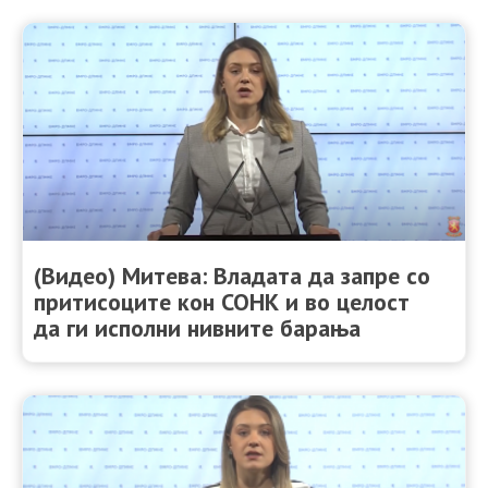
(Видео) Митева: Владата да запре со
притисоците кон СОНК и во целост
да ги исполни нивните барања