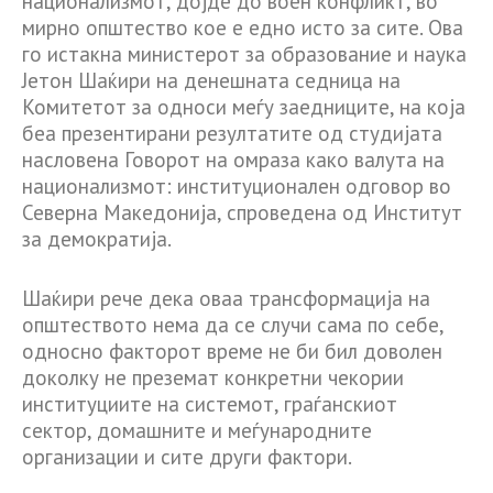
национализмот, дојде до воен конфликт, во
мирно општество кое е едно исто за сите. Ова
го истакна министерот за образование и наука
Јетон Шаќири на денешната седница на
Комитетот за односи меѓу заедниците, на која
беа презентирани резултатите од студијата
насловена Говорот на омраза како валута на
национализмот: институционален одговор во
Северна Македонија, спроведена од Институт
за демократија.
Шаќири рече дека оваа трансформација на
општеството нема да се случи сама по себе,
односно факторот време не би бил доволен
доколку не преземат конкретни чекории
институциите на системот, граѓанскиот
сектор, домашните и меѓународните
организации и сите други фактори.