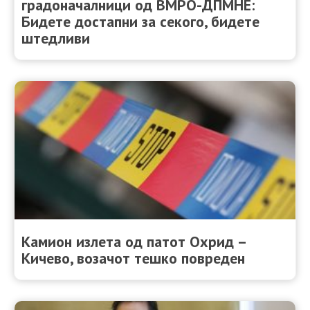
градоначалници од ВМРО-ДПМНЕ:
Бидете достапни за секого, бидете
штедливи
Камион излета од патот Охрид –
Кичево, возачот тешко повреден