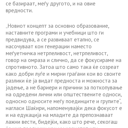
се базираат, меѓу другото, и на овие
вредности.
„Новиот концепт за основно образование,
наставните програми и учебници што ги
предвидува, а се развиваат етапно, се
насочуваат кон генерации наместо
меѓуетничка нетрпеливост, нетрпеливост,
говор на омраза и слично, да се фокусираме на
спротивното. Затоа што само така ќе созреат
како добри луѓе и мирни граѓани кои во своите
разлики ќе ја видат предноста и можноста за
јадење, а не бариери и причини за поткопување
на одредени лични или општествените односи,
односно односите меѓу поединците и групите“,
нагласи Шаќири, напоменувајќи дека фокусот е
и на едукација на младите да препознаваат
лажни вести, бидејќи, како што рече, секогаш