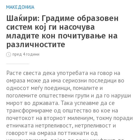
МАКЕДОНИЈА
Шаќири: Градиме образовен
систем кој ги насочува
младите кон почитување на
различностите
пред 4 години
Расте свеста дека употребата на говор на
омраза може да има сериозни последици во
односот меѓу поединци, помалите и
поголемите општествени групи и да го наруши
мирот во државата. Така успеавме да се
трансформираме од општество во кое на
почетокот на вториот милениум, токму поради
етничката нетрпеливост, нетрпеливост и
говорот на омраза поттикнати од