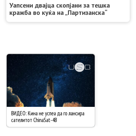
Уапсени двајца скопјани за тешка
кражба во куќа на „Партизанска“