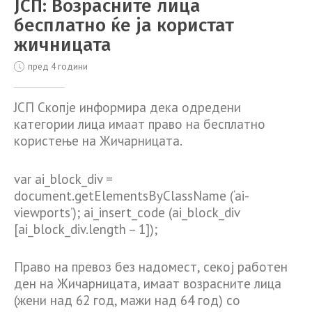
ЈСП: Возрасните лица
бесплатно ќе ја користат
жичницата
пред 4 години
ЈСП Скопје информира дека одредени
категории лица имаат право на бесплатно
користење на Жичарницата.
var ai_block_div =
document.getElementsByClassName (‘ai-
viewports’); ai_insert_code (ai_block_div
[ai_block_div.length – 1]);
Право на превоз без надомест, секој работен
ден на Жичарницата, имаат возрасните лица
(жени над 62 год, мажи над 64 год) со