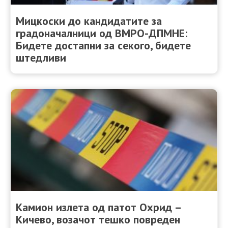
Мицкоски до кандидатите за
градоначалници од ВМРО-ДПМНЕ:
Бидете достапни за секого, бидете
штедливи
Камион излета од патот Охрид –
Кичево, возачот тешко повреден