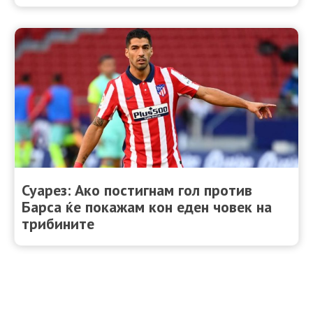
Суарез: Ако постигнам гол против
Барса ќе покажам кон еден човек на
трибините