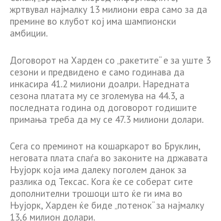
жртвувал најмалку 13 милиони евра само за да
премине во клубот кој има шампионски
амбиции.
Договорот на Харден со „ракетите“ е за уште 3
сезони и предвидено е само годинава да
инкасира 41.2 милиони доалри. Наредната
сезона платата му се зголемува на 44.3, а
последната година од договорот годишите
примања треба да му се 47.3 милиони долари.
Сега со преминот на кошаркарот во Бруклин,
неговата плата спаѓа во законите на државата
Њујорк која има далеку поголем данок за
разлика од Тексас. Кога ќе се соберат сите
дополнителни трошоци што ќе ги има во
Њујорк, Харден ќе биде „потенок“ за најмалку
13,6 милион долари.