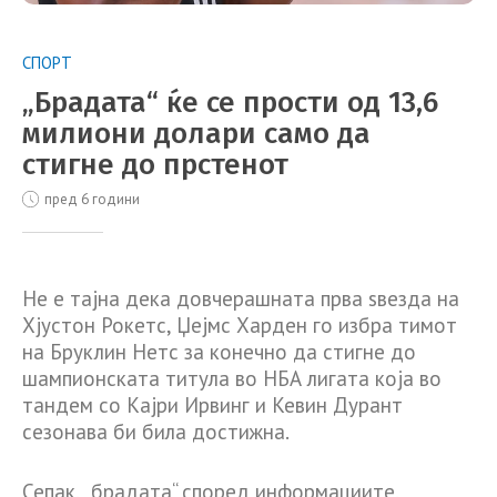
СПОРТ
„Брадата“ ќе се прости од 13,6
милиони долари само да
стигне до прстенот
пред 6 години
Не е тајна дека довчерашната прва ѕвезда на
Хјустон Рокетс, Џејмс Харден го избра тимот
на Бруклин Нетс за конечно да стигне до
шампионската титула во НБА лигата која во
тандем со Кајри Ирвинг и Кевин Дурант
сезонава би била достижна.
Сепак, „брадата“ според информациите,