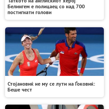
Таткото на англискиот херој
Белингем е полицаец со над 700
постигнати голови
Стојановиќ не му се лути на Ѓоковиќ:
Беше чест