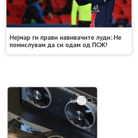
Нејмар ги прави навивачите луди: Не
помислувам да си одам од ПСЖ!