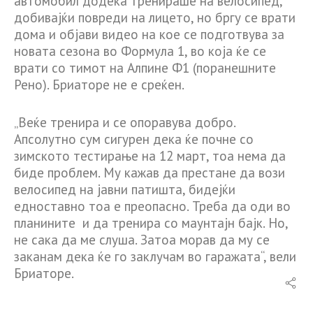
автомобил додека тренираше на велосипед,
добивајќи повреди на лицето, но бргу се врати
дома и објави видео на кое се подготвува за
новата сезона во Формула 1, во која ќе се
врати со тимот на Алпине Ф1 (поранешните
Рено). Бриаторе не е среќен.
„Веќе тренира и се опоравува добро.
Апсолутно сум сигурен дека ќе почне со
зимското тестирање на 12 март, тоа нема да
биде проблем. Му кажав да престане да вози
велосипед на јавни патишта, бидејќи
едноставно тоа е преопасно. Треба да оди во
планините и да тренира со маунтајн бајк. Но,
не сака да ме слуша. Затоа морав да му се
заканам дека ќе го заклучам во гаражата“, вели
Бриаторе.