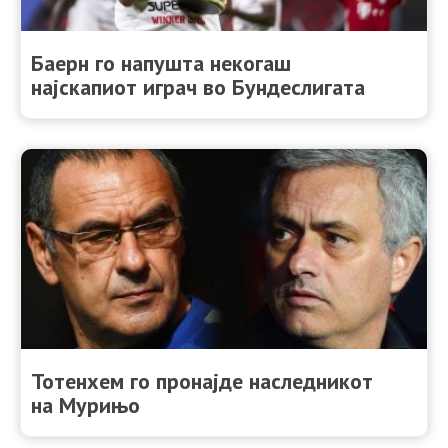
Баерн го напушта некогаш
најскапиот играч во Бундеслигата
Тотенхем го пронајде наследникот
на Мурињо