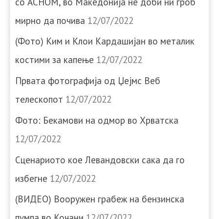
со АСНОМ, во Македонија не доби ни гроб
мирно да почива
12/07/2022
(Фото) Ким и Клои Кардашијан во металик
костими за капење
12/07/2022
Првата фотографија од Џејмс Веб
телескопот
12/07/2022
Фото: Бекамови на одмор во Хрватска
12/07/2022
Сценариото кое Левандовски сака да го
избегне
12/07/2022
(ВИДЕО) Вооружен грабеж на бензинска
пумпа во Кочани
12/07/2022