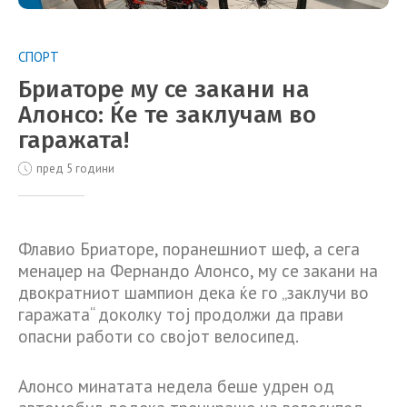
СПОРТ
Бриаторе му се закани на
Алонсо: Ќе те заклучам во
гаражата!
пред 5 години
Флавио Бриаторе, поранешниот шеф, а сега
менаџер на Фернандо Алонсо, му се закани на
двократниот шампион дека ќе го „заклучи во
гаражата“ доколку тој продолжи да прави
опасни работи со својот велосипед.
Алонсо минатата недела беше удрен од