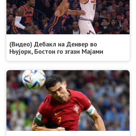
(Видео) Дебакл на Денвер во
Њујорк, Бостон го згази Мајами