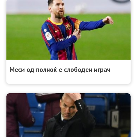
Меси од полноќ е слободен играч