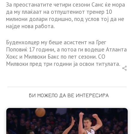
За преостанатите четири сезони Санс ќе мора
да му плаќаат на отпуштениот тренер 10
милиони долари годишно, под услов тој да не
најде нова работа.
Буденхолцер му беше асистент на Грег
Поповиќ 17 години, а потоа ги водеше Атланта
Хокс и Милвоки Бакс по пет сезони. СО
Милвоки пред три години ја освои титулата.
БИ МОЖЕЛО ДА ВЕ ИНТЕРЕСИРА