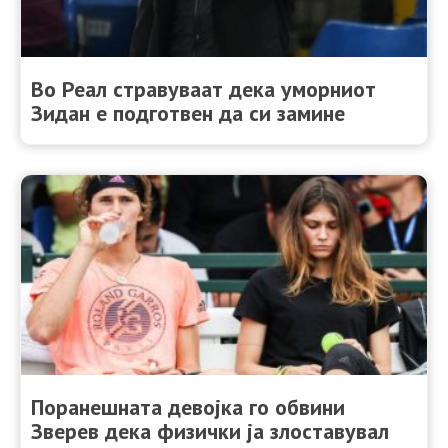
Во Реал стравуваат дека уморниот
Зидан е подготвен да си замине
Поранешната девојка го обвини
Зверев дека физички ја злоставувал