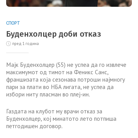
СПОРТ
Буденхолцер доби отказ
пред 1 година
Мајк Буденхолцер (55) не успеа да го извлече
максимумот од тимот на Феникс Санс,
франшизата која сезонава потроши најмногу
пари за плати во НБА лигата, не успеа да
избори ниту пласман во плеј-ин.
Газдата на клубот му врачи отказ за
Буденхолцер, кој минатото лето потпиша
петгодишен договор.