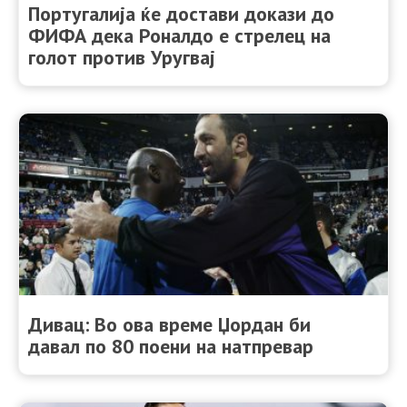
Португалија ќе достави докази до
ФИФА дека Роналдо е стрелец на
голот против Уругвај
Дивац: Во ова време Џордан би
давал по 80 поени на натпревар