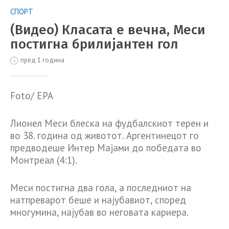
СПОРТ
(Видео) Класата е вечна, Меси
постигна брилијантен гол
пред 1 година
Foto/ EPA
Лионел Меси блеска на фудбалскиот терен и
во 38. година од животот. Аргентинецот го
предводеше Интер Мајами до победата во
Монтреал (4:1).
Меси постигна два гола, а последниот на
натпреварот беше и најубавиот, според
многумина, најубав во неговата кариера.