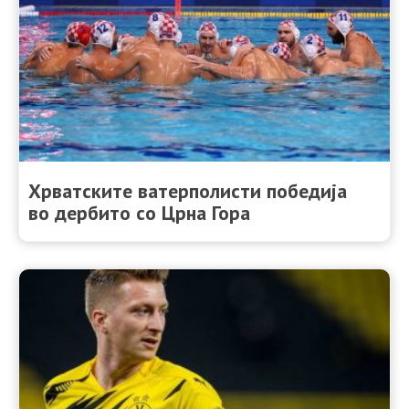
Хрватските ватерполисти победија
во дербито со Црна Гора