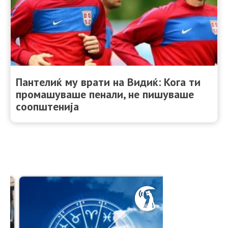
Пантелиќ му врати на Видиќ: Кога ти
промашуваше пенали, не пишуваше
соопштенија