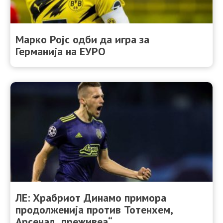
Марко Ројс одби да игра за
Германија на ЕУРО
ЛЕ: Храбриот Динамо примора
продолженија против Тотенхем,
Арсенал „преживеа“