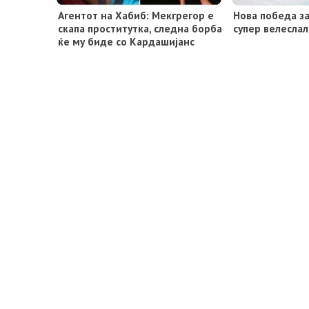
Агентот на Хабиб: Мекгрегор е
Нова победа за
скапа проститутка, следна борба
супер велесла
ќе му биде со Кардашијанс