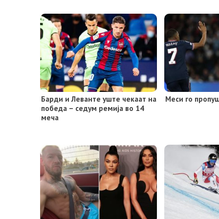
Барди и Леванте уште чекаат на
Меси го пропуш
победа – седум ремија во 14
меча