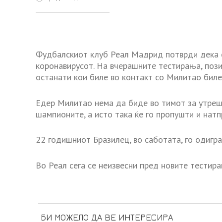
Фудбалскиот клуб Реал Мадрид потврди дека е
коронавирусот. На вчерашните тестирања, поз
останати кои биле во контакт со Милитао биле
Едер Милитао нема да биде во тимот за утреш
шампионите, а исто така ќе го пропушти и натп
22 годишниот Бразилец, во саботата, го одигра
Во Реал сега се неизвесни пред новите тестира
БИ МОЖЕЛО ДА ВЕ ИНТЕРЕСИРА