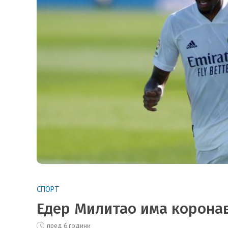
СПОРТ
Едер Милитао има корона
пред 6 години