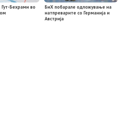
 Гут-Бехрами во
БиХ побарале одложување на
лом
натпреварите со Германија и
Австрија