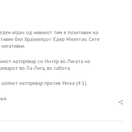
ден играч од нивниот тим е позитивен на
итивен бил Бразиелцот Едер Милитао. Сите
 негативни.
ниот натпревар со Интер во Лигата на
реварот во Ла Лига, во сабота.
 целиот натпревар против Уеска (4:1).
ња.